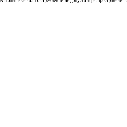
В Польше заявили о стремлении не допустить распространения 