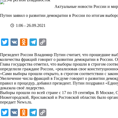
Перейти
Актуальные новости России и мир
к
сути
Путин заявил о развитии демократии в России по итогам выбор
1:06 - 26.09.2021
T
V
O
T
C
w
K
d
e
o
Президент России Владимир Путин считает, что прошедшие выб
i
n
l
p
количества фракций говорит о развитии демократии в России. 
Глава государства отметил, что выборы прошли в строгом соотв
t
o
e
y
определили граждане России, «реализовав свое конституционно
t
k
g
L
«Сами выборы прошли открыто, в строгом соответствии с закон
Увеличение числа фракций в Госдуме говорит о развитии демок
e
l
r
i
правил и процедур, добавил президент. Путин поздравил «Едину
r
a
a
n
доказала своё лидерство.
Выборы прошли по всей стране с 17 по 19 сентября. В Москве, 
s
m
k
Нижегородской, Ярославской и Ростовской областях было орга
s
передает
News.ru.
n
T
V
O
T
C
i