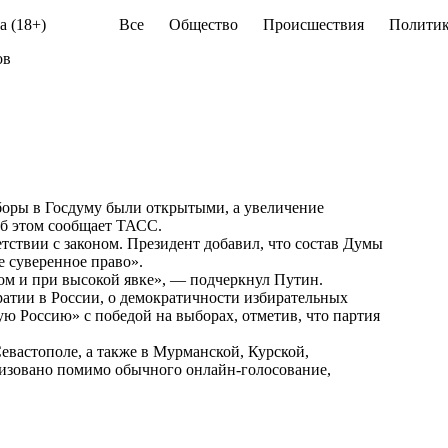
а (18+)
Все
Общество
Происшествия
Политик
ов
оры в Госдуму были открытыми, а увеличение
Об этом
сообщает
ТАСС.
етствии с законом. Президент добавил, что состав Думы
е суверенное право».
ом и при высокой явке», — подчеркнул Путин.
ратии в России, о демократичности избирательных
ю Россию» с победой на выборах, отметив, что партия
Севастополе, а также в Мурманской, Курской,
низовано помимо обычного онлайн-голосование,