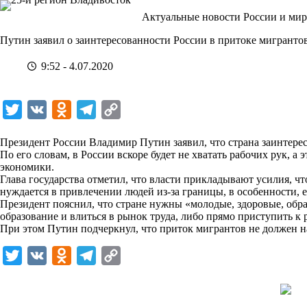
Перейти
Актуальные новости России и мир
к
сути
Путин заявил о заинтересованности России в притоке мигранто
9:52 - 4.07.2020
T
V
O
T
C
w
K
d
e
o
Президент России Владимир Путин заявил, что страна заинтерес
i
n
l
p
По его словам, в России вскоре будет не хватать рабочих рук, а
экономики.
t
o
e
y
Глава государства отметил, что власти прикладывают усилия, ч
t
k
g
L
нуждается в привлечении людей из-за границы, в особенности, е
Президент пояснил, что стране нужны «молодые, здоровые, обр
e
l
r
i
образование и влиться в рынок труда, либо прямо приступить к
r
a
a
n
При этом Путин подчеркнул, что приток мигрантов не должен 
s
m
k
T
V
O
T
C
s
w
K
d
e
o
n
i
n
l
p
i