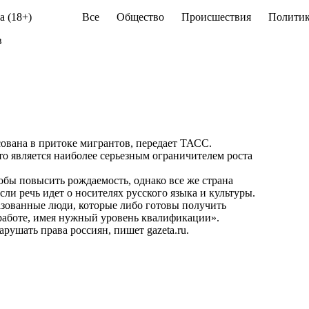
а (18+)
Все
Общество
Происшествия
Политик
в
ована в притоке мигрантов, передает
ТАСС
.
 это является наиболее серьезным ограничителем роста
тобы повысить рождаемость, однако все же страна
сли речь идет о носителях русского языка и культуры.
азованные люди, которые либо готовы получить
 работе, имея нужный уровень квалификации».
нарушать права россиян, пишет
gazeta.ru
.