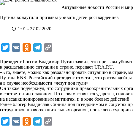
Перейти
Актуальные новости России и мир
к
сути
Путина возмутили призывы убивать детей росгвардейцев
1:01 - 27.02.2020
T
V
O
T
C
w
K
d
e
o
Президент России Владимир Путин заявил, что призывы убивать
i
n
l
p
к расшатыванию ситуации в стране, передает
URA.RU
.
«Это, знаете, можно как разбалансировать ситуацию в стране, м
t
o
e
y
Путина RNS. Российский президент отметил, что росгвардейцы
t
k
g
L
а в случае необходимости «лезут под пули».
Он также подчеркнул, что сотрудники правоохранительных орга
e
l
r
i
в соответствии с законом. По словам главы государства, силови
r
a
a
n
на несанкционированным митингах, и в ходе боевых действий.
Ранее блогер Владислав Синица под псевдонимом в соцсетях п
s
m
k
сотрудников правоохранительных органов, после чего суд приго
s
T
V
O
T
C
n
w
K
d
e
o
i