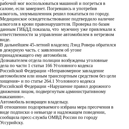
рабочий мог воспользоваться машиной и погреться в
k
салоне, если замерзнет. Погревшись и употребив
алкоголь, злоумышленник решил покататься по городу.
i
Медицинское освидетельствование подтвердило наличие
алкоголя в крови правонарушителя. Проверка по базам
данным ГИБДД показала, что мужчину уже привлекали к
ответственности за управление автомобилем в нетрезвом
виде.
В дальнейшем 45-летний владелец Лэнд Ровера обратился
в дежурную часть. с заявлением об угоне
принадлежащего ему автомобиля.
Дознавателем отдела полиции возбуждены уголовные
дела по части 1 статьи 166 Уголовного кодекса
Российской Федерации «Неправомерное завладение
автомобилем или иным транспортным средством без цели
хищения» и по статье 264.1 Уголовного кодекса
Российской Федерации «Нарушение правил дорожного
движения лицом, подвергнутым административному
наказанию».
Автомобиль возвращен владельцу.
В отношении подозреваемого избрана мера пресечения в
виде подписки о невыезде и надлежащем поведении,
сообщила пресс-служба ОМВД России по городу
Уссурийску.