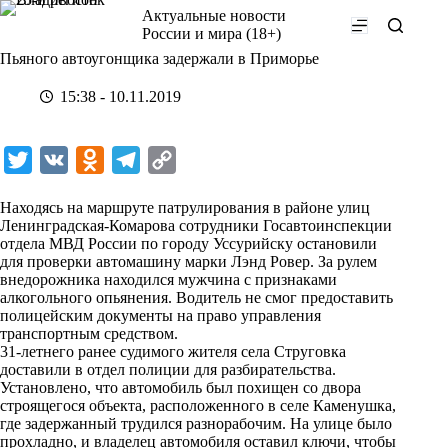
Перейти
Актуальные новости
к
России и мира (18+)
сути
Пьяного автоугонщика задержали в Приморье
15:38 - 10.11.2019
T
V
O
T
C
w
K
d
e
o
Находясь на маршруте патрулирования в районе улиц
i
n
l
p
Ленинградская-Комарова сотрудники Госавтоинспекции
отдела МВД России по городу Уссурийску остановили
t
o
e
y
для проверки автомашину марки Лэнд Ровер. За рулем
t
k
g
L
внедорожника находился мужчина с признаками
алкогольного опьянения. Водитель не смог предоставить
e
l
r
i
полицейским документы на право управления
r
a
a
n
транспортным средством.
31-летнего ранее судимого жителя села Струговка
s
m
k
доставили в отдел полиции для разбирательства.
s
Установлено, что автомобиль был похищен со двора
строящегося объекта, расположенного в селе Каменушка,
n
где задержанный трудился разнорабочим. На улице было
i
прохладно, и владелец автомобиля оставил ключи, чтобы