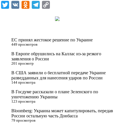
T
V
O
T
C
w
K
d
e
o
i
n
l
p
t
o
e
y
t
k
g
L
ЕС принял жестокое решение по Украине
e
l
r
i
449 просмотров
r
a
a
n
В Европе обрушились на Каллас из-за резкого
заявления о России
s
m
k
201 просмотр
s
В США заявили о бесплатной передаче Украине
n
разведданных для нанесения ударов по России
144 просмотра
i
В Госдуме рассказали о плане Зеленского по
k
уничтожению Украины
i
123 просмотра
Bloomberg: Украина может капитулировать, передав
России остальную часть Донбасса
79 просмотров