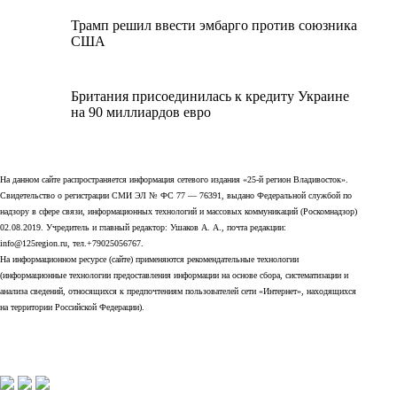
Трамп решил ввести эмбарго против союзника
США
Британия присоединилась к кредиту Украине
на 90 миллиардов евро
На данном сайте распространяется информация сетевого издания «25-й регион Владивосток».
Свидетельство о регистрации СМИ ЭЛ № ФС 77 — 76391, выдано Федеральной службой по
надзору в сфере связи, информационных технологий и массовых коммуникаций (Роскомнадзор)
02.08.2019. Учредитель и главный редактор: Ушаков А. А., почта редакции:
info@125region.ru, тел.+79025056767.
На информационном ресурсе (сайте) применяются рекомендательные технологии
(информационные технологии предоставления информации на основе сбора, систематизации и
анализа сведений, относящихся к предпочтениям пользователей сети «Интернет», находящихся
на территории Российской Федерации).