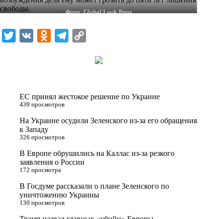
свободы.
Фото: Global Look Press
T
V
O
T
C
w
K
d
e
o
i
n
l
p
t
o
e
y
t
k
g
L
ЕС принял жестокое решение по Украине
e
l
r
i
439 просмотров
r
a
a
n
На Украине осудили Зеленского из-за его обращения
к Западу
s
m
k
326 просмотров
s
В Европе обрушились на Каллас из-за резкого
n
заявления о России
172 просмотра
i
В Госдуме рассказали о плане Зеленского по
k
уничтожению Украины
i
130 просмотров
Трамп назвал главных «убийц» Европы