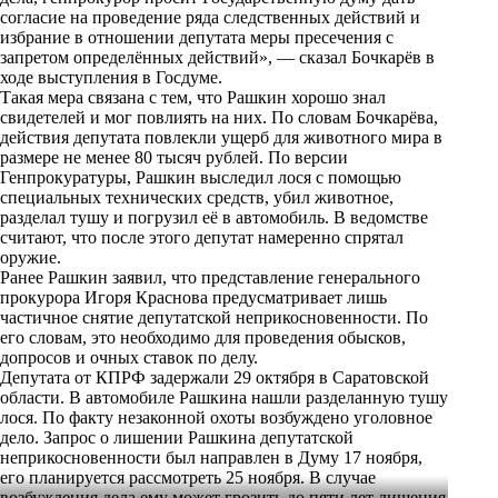
i
согласие на проведение ряда следственных действий и
избрание в отношении депутата меры пресечения с
k
запретом определённых действий», — сказал Бочкарёв в
ходе выступления в Госдуме.
i
Такая мера связана с тем, что Рашкин хорошо знал
свидетелей и мог повлиять на них. По словам Бочкарёва,
действия депутата повлекли ущерб для животного мира в
размере не менее 80 тысяч рублей. По версии
Генпрокуратуры, Рашкин выследил лося с помощью
специальных технических средств, убил животное,
разделал тушу и погрузил её в автомобиль. В ведомстве
считают, что после этого депутат намеренно спрятал
оружие.
Ранее Рашкин заявил, что представление генерального
прокурора Игоря Краснова предусматривает лишь
частичное снятие депутатской неприкосновенности. По
его словам, это необходимо для проведения обысков,
допросов и очных ставок по делу.
Депутата от КПРФ задержали 29 октября в Саратовской
области. В автомобиле Рашкина нашли разделанную тушу
лося. По факту незаконной охоты возбуждено уголовное
дело. Запрос о лишении Рашкина депутатской
неприкосновенности был направлен в Думу 17 ноября,
его планируется рассмотреть 25 ноября. В случае
возбуждения дела ему может грозить до пяти лет лишения