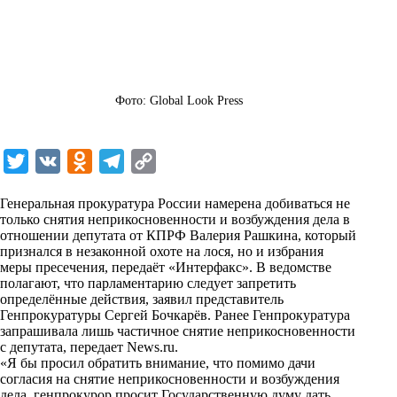
Фото: Global Look Press
T
V
O
T
C
w
K
d
e
o
Генеральная прокуратура России намерена добиваться не
i
n
l
p
только снятия неприкосновенности и возбуждения дела в
отношении депутата от КПРФ Валерия Рашкина, который
t
o
e
y
признался в незаконной охоте на лося, но и избрания
t
k
g
L
меры пресечения, передаёт «Интерфакс». В ведомстве
полагают, что парламентарию следует запретить
e
l
r
i
определённые действия, заявил представитель
r
a
a
n
Генпрокуратуры Сергей Бочкарёв. Ранее Генпрокуратура
запрашивала лишь частичное снятие неприкосновенности
s
m
k
с депутата,
передает
News.ru.
s
«Я бы просил обратить внимание, что помимо дачи
согласия на снятие неприкосновенности и возбуждения
n
дела, генпрокурор просит Государственную думу дать