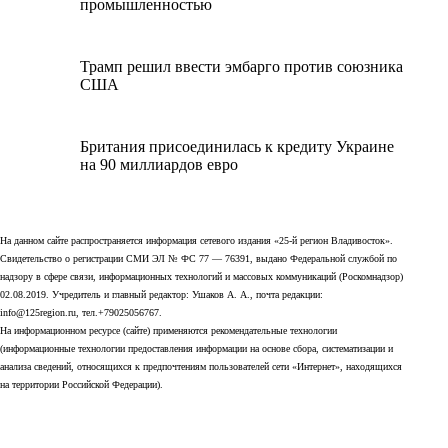
промышленностью
Трамп решил ввести эмбарго против союзника
США
Британия присоединилась к кредиту Украине
на 90 миллиардов евро
На данном сайте распространяется информация сетевого издания «25-й регион Владивосток».
Свидетельство о регистрации СМИ ЭЛ № ФС 77 — 76391, выдано Федеральной службой по
надзору в сфере связи, информационных технологий и массовых коммуникаций (Роскомнадзор)
02.08.2019. Учредитель и главный редактор: Ушаков А. А., почта редакции:
info@125region.ru, тел.+79025056767.
На информационном ресурсе (сайте) применяются рекомендательные технологии
(информационные технологии предоставления информации на основе сбора, систематизации и
анализа сведений, относящихся к предпочтениям пользователей сети «Интернет», находящихся
на территории Российской Федерации).