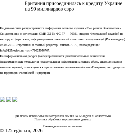
Британия присоединилась к кредиту Украине
на 90 миллиардов евро
На данном сайте распространяется информация сетевого издания «25-й регион Владивосток».
Свидетельство о регистрации СМИ ЭЛ № ФС 77 — 76391, выдано Федеральной службой по
надзору в сфере связи, информационных технологий и массовых коммуникаций (Роскомнадзор)
02.08.2019. Учредитель и главный редактор: Ушаков А. А., почта редакции:
info@125region.ru, тел.+79025056767.
На информационном ресурсе (сайте) применяются рекомендательные технологии
(информационные технологии предоставления информации на основе сбора, систематизации и
анализа сведений, относящихся к предпочтениям пользователей сети «Интернет», находящихся
на территории Российской Федерации).
При любом использовании материалов ссылка на 125region.ru обязательна.
Политика обработки персональных данных
Рекомендательные технологии
© 125region.ru, 2026