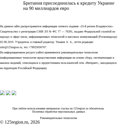
Британия присоединилась к кредиту Украине
на 90 миллиардов евро
На данном сайте распространяется информация сетевого издания «25-й регион Владивосток».
Свидетельство о регистрации СМИ ЭЛ № ФС 77 — 76391, выдано Федеральной службой по
надзору в сфере связи, информационных технологий и массовых коммуникаций (Роскомнадзор)
02.08.2019. Учредитель и главный редактор: Ушаков А. А., почта редакции:
info@125region.ru, тел.+79025056767.
На информационном ресурсе (сайте) применяются рекомендательные технологии
(информационные технологии предоставления информации на основе сбора, систематизации и
анализа сведений, относящихся к предпочтениям пользователей сети «Интернет», находящихся
на территории Российской Федерации).
При любом использовании материалов ссылка на 125region.ru обязательна.
Политика обработки персональных данных
Рекомендательные технологии
© 125region.ru, 2026