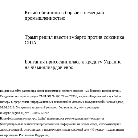
Китай обвинили в борьбе с немецкой
промышленностью
Трамп решил ввести эмбарго против союзника
США
Британия присоединилась к кредиту Украине
на 90 миллиардов евро
На данном сайте распространяется информация сетевого издания «25-й регион Владивосток».
Свидетельство о регистрации СМИ ЭЛ № ФС 77 — 76391, выдано Федеральной службой по
надзору в сфере связи, информационных технологий и массовых коммуникаций (Роскомнадзор)
02.08.2019. Учредитель и главный редактор: Ушаков А. А., почта редакции:
info@125region.ru, тел.+79025056767.
На информационном ресурсе (сайте) применяются рекомендательные технологии
(информационные технологии предоставления информации на основе сбора, систематизации и
анализа сведений, относящихся к предпочтениям пользователей сети «Интернет», находящихся
на территории Российской Федерации).