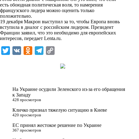
n
есть обоюдная политическая воля, то намерения
i
французского лидера можно оценить только
положительно.
k
19 декабря Макрон выступил за то, чтобы Европа вновь
вступила в диалог с российским лидером. Президент
i
Франции заявил, что это необходимо для европейских
интересов, передает
Lenta.ru
.
T
V
O
T
C
w
K
d
e
o
i
n
l
p
t
o
e
y
t
k
g
L
На Украине осудили Зеленского из-за его обращения
e
l
r
i
к Западу
428 просмотров
r
a
a
n
Кличко признал тяжелую ситуацию в Киеве
s
m
k
420 просмотров
s
ЕС принял жестокое решение по Украине
n
367 просмотров
i