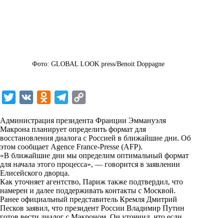
Фото: GLOBAL LOOK press/Benoit Doppagne
T
V
O
T
C
w
K
d
e
o
Администрация президента Франции Эммануэля
i
n
l
p
Макрона планирует определить формат для
восстановления диалога с Россией в ближайшие дни. Об
t
o
e
y
этом сообщает Agence France-Presse (AFP).
t
k
g
L
«В ближайшие дни мы определим оптимальный формат
для начала этого процесса», — говорится в заявлении
e
l
r
i
Елисейского дворца.
r
a
a
n
Как уточняет агентство, Париж также подтвердил, что
намерен и далее поддерживать контакты с Москвой.
s
m
k
Ранее официальный представитель Кремля Дмитрий
s
Песков заявил, что президент России Владимир Путин
готов вести диалог с Макроном. Он уточнил, что если