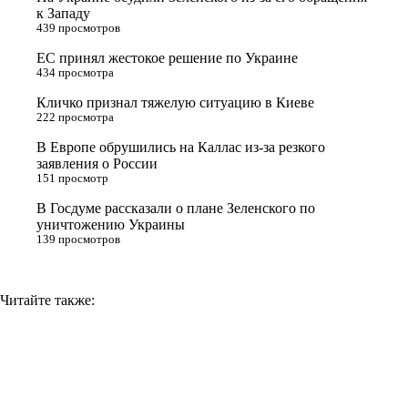
e
l
r
i
к Западу
439 просмотров
r
a
a
n
ЕС принял жестокое решение по Украине
s
m
k
434 просмотра
s
Кличко признал тяжелую ситуацию в Киеве
n
222 просмотра
i
В Европе обрушились на Каллас из-за резкого
заявления о России
k
151 просмотр
i
В Госдуме рассказали о плане Зеленского по
уничтожению Украины
139 просмотров
Читайте также: