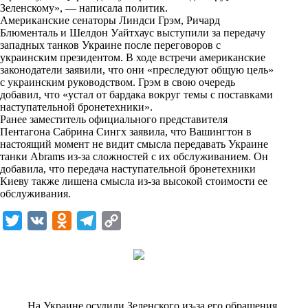
i
Зеленскому», — написала политик.
Американские сенаторы Линдси Грэм, Ричард
k
Блюменталь и Шелдон Уайтхаус выступили за передачу
западных танков Украине после переговоров с
i
украинским президентом. В ходе встречи американские
законодатели заявили, что они «преследуют общую цель»
с украинским руководством. Грэм в свою очередь
добавил, что «устал от бардака вокруг темы с поставками
наступательной бронетехники».
Ранее заместитель официального представителя
Пентагона Сабрина Сингх заявила, что Вашингтон в
настоящий момент не видит смысла передавать Украине
танки Abrams из-за сложностей с их обслуживанием. Он
добавила, что передача наступательной бронетехники
Киеву также лишена смысла из-за высокой стоимости ее
обслуживания.
T
V
O
T
C
w
K
d
e
o
i
n
l
p
t
o
e
y
t
k
g
L
На Украине осудили Зеленского из-за его обращения