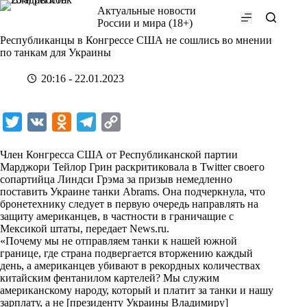
Перейти
Актуальные новости
к
России и мира (18+)
сути
Республиканцы в Конгрессе США не сошлись во мнении
по танкам для Украины
20:16 - 22.01.2023
T
V
O
T
C
w
K
d
e
o
Член Конгресса США от Республиканской партии
i
n
l
p
Марджори Тейлор Грин раскритиковала в Twitter своего
сопартийца Линдси Грэма за призыв немедленно
t
o
e
y
поставить Украине танки Abrams. Она подчеркнула, что
t
k
g
L
бронетехнику следует в первую очередь направлять на
защиту американцев, в частности в граничащие с
e
l
r
i
Мексикой штаты, передает
News.ru
.
r
a
a
n
«Почему мы не отправляем танки к нашей южной
границе, где страна подвергается вторжению каждый
s
m
k
день, а американцев убивают в рекордных количествах
s
китайским фентанилом картелей? Мы служим
американскому народу, который и платит за танки и нашу
n
зарплату, а не [президенту Украины Владимиру]