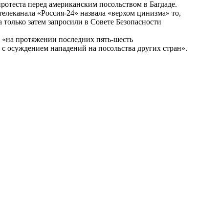
протеста перед американским посольством в Багдаде.
леканала «Россия-24» назвала «верхом цинизма» то,
 только затем запросили в Совете Безопасности
о «на протяжении последних пять-шесть
с осуждением нападений на посольства других стран».