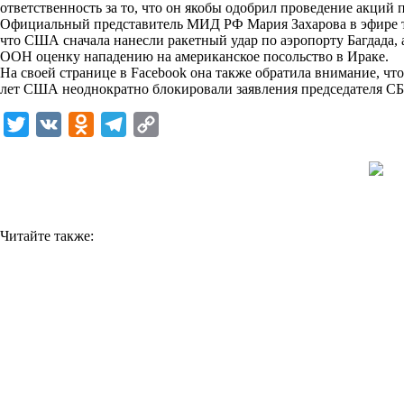
ответственность за то, что он якобы одобрил проведение акций 
k
Официальный представитель МИД РФ Мария Захарова в эфире те
что США сначала нанесли ракетный удар по аэропорту Багдада, а
i
ООН оценку нападению на американское посольство в Ираке.
На своей странице в Facebook она также обратила внимание, чт
лет США неоднократно блокировали заявления председателя СБ 
T
V
O
T
C
w
K
d
e
o
i
n
l
p
t
o
e
y
t
k
g
L
Читайте также:
e
l
r
i
r
a
a
n
s
m
k
s
n
i
k