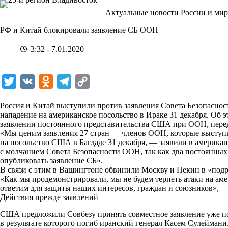
Перейти
Актуальные новости России и мир
к
сути
РФ и Китай блокировали заявление СБ ООН
3:32 - 7.01.2020
T
V
O
T
C
w
K
d
e
o
Россия и Китай выступили против заявления Совета Безопасн
i
n
l
p
нападение на американское посольство в Ираке 31 декабря. Об 
заявлении постоянного представительства США при ООН, пере
t
o
e
y
«Мы ценим заявления 27 стран — членов ООН, которые выступ
t
k
g
L
на посольство США в Багдаде 31 декабря, — заявили в америка
с молчанием Совета Безопасности ООН, так как два постоянны
e
l
r
i
опубликовать заявление СБ».
r
a
a
n
В связи с этим в Вашингтоне обвинили Москву и Пекин в «подр
«Как мы продемонстрировали, мы не будем терпеть атаки на ам
s
m
k
ответим для защиты наших интересов, граждан и союзников», —
s
Действия прежде заявлений
n
США предложили Совбезу принять совместное заявление уже пос
в результате которого погиб иранский генерал Касем Сулейман
i