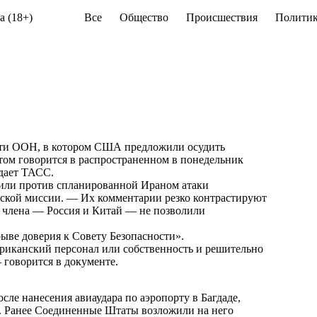
а (18+)
Все
Общество
Происшествия
Политик
ости ООН, в котором США предложили осудить
этом говорится в распространенном в понедельник
дает
ТАСС
.
или против спланированной Ираном атаки
нской миссии. — Их комментарии резко контрастируют
х члена — Россия и Китай — не позволили
ыве доверия к Совету Безопасности».
ериканский персонал или собственность и решительно
 говорится в документе.
ле нанесения авиаудара по аэропорту в Багдаде,
и. Ранее Соединенные Штаты возложили на него