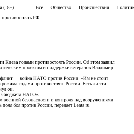
а (18+)
Все
Общество
Происшествия
Политик
ы противостоять РФ
и Киева годами противостоять России. Об этом заявил
иотическим проектам и поддержке ветеранов Владимир
конфликт — война НАТО против России. «Им не стоит
 режима годами противостоять России. Есть ли эти
нул он.
 из бюджета НАТО».
ам военной безопасности и контроля над вооружениями
 поля боя против России, передает
Lenta.ru
.