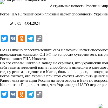
Перейти
Актуальные новости России и мир
к
сути
Рогов: НАТО тешит себя иллюзией насчет способности Украин
8:05 - 4.04.2024
T
V
O
T
C
w
K
d
e
o
НАТО нужно перестать тешить себя иллюзией насчет способност
i
n
l
p
председатель комиссии ОП РФ по вопросам суверенитета, патр
Рогов, пишет
t
РИА Новости
o
e
y
.
По его словам, никто на Западе не скрывает, что украинский 
t
k
g
L
себя тешить иллюзией насчет способности нынешнего киевского
годы у режима, сидящего в Киеве, большой вопрос», — подчерк
e
l
r
i
Рогов считает, что Украина при этом сможет «попилить деньги
r
a
a
n
Ранее глава делегации России на переговорах в Вене по вопрос
Константин Гаврилов заявил, что Украина для НАТО играет роль
s
m
k
s
T
V
O
T
C
n
w
K
d
e
o
i
i
n
l
p