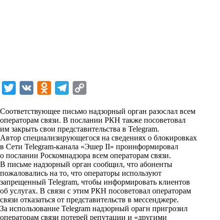
T
V
O
T
C
w
K
d
e
o
Соответствующее письмо надзорный орган разослал всем
i
n
l
p
операторам связи. В послании РКН также посоветовал
им закрыть свои представительства в Telegram.
t
o
e
y
Автор специализирующегося на сведениях о блокировках
t
k
g
L
в Сети Telegram-канала «Эшер II» проинформировал
о послании Роскомнадзора всем операторам связи.
e
l
r
i
В письме надзорный орган сообщил, что абоненты
r
a
a
n
пожаловались на то, что операторы используют
запрещенный Telegram, чтобы информировать клиентов
s
m
k
об услугах. В связи с этим РКН посоветовал операторам
s
связи отказаться от представительств в мессенджере.
За использование Telegram надзорный орагн пригрозил
n
операторам связи потерей репутации и «другими