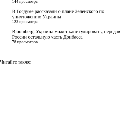
144 просмотра
i
В Госдуме рассказали о плане Зеленского по
k
уничтожению Украины
i
123 просмотра
Bloomberg: Украина может капитулировать, передав
России остальную часть Донбасса
78 просмотров
Читайте также: