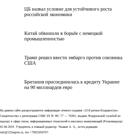
ЦБ назвал условие для устойчивого роста
российской экономики
Китай обвинили в борьбе с немецкой
промышленностью
Трамп решил ввести эмбарго против союзника
США
Британия присоединилась к кредиту Украине
на 90 миллиардов евро
На данном сайте распространяется информация сетевого издания «25-й регион Владивосток».
Свидетельство о регистрации СМИ ЭЛ № ФС 77 — 76391, выдано Федеральной службой по
надзору в сфере связи, информационных технологий и массовых коммуникаций (Роскомнадзор)
02.08.2019. Учредитель и главный редактор: Ушаков А. А., почта редакции:
info@125region.ru, тел.+79025056767.