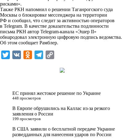
i
рисками».
Также РКН напомнил о решении Таганрогского суда
k
Москвы о блокировке мессенджера на территории
РФ и сообщил, что следит за активностью операторов
i
в Telegram. В качестве доказательства подлинности
письма РКН автор Telegram-канала «Эшер II»
обнародовал электронную цифровую подпись ведомства.
Об этом сообщает Рамблер.
T
V
O
T
C
w
K
d
e
o
i
n
l
p
t
o
e
y
t
k
g
L
ЕС принял жестокое решение по Украине
e
l
r
i
448 просмотров
r
a
a
n
В Европе обрушились на Каллас из-за резкого
заявления о России
s
m
k
199 просмотров
s
В США заявили о бесплатной передаче Украине
n
разведданных для нанесения ударов по России