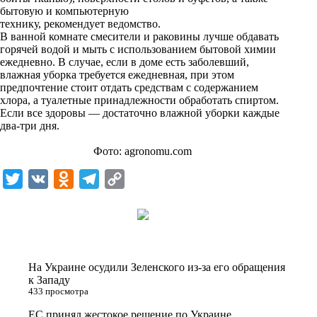
n
бытовую и компьютерную
i
технику, рекомендует ведомство.
В ванной комнате смесители и раковины лучше обдавать
k
горячей водой и мыть с использованием бытовой химии
ежедневно. В случае, если в доме есть заболевший,
i
влажная уборка требуется ежедневная, при этом
предпочтение стоит отдать средствам с содержанием
хлора, а туалетные принадлежности обработать спиртом.
Если все здоровы — достаточно влажной уборки каждые
два-три дня.
Фото: agronomu.com
T
V
O
T
C
w
K
d
e
o
i
n
l
p
t
o
e
y
t
k
g
L
На Украине осудили Зеленского из-за его обращения
e
l
r
i
к Западу
433 просмотра
r
a
a
n
ЕС принял жестокое решение по Украине