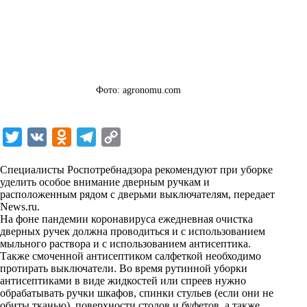
Фото: agronomu.com
T
V
O
T
C
w
K
d
e
o
Специалисты Роспотребнадзора рекомендуют при уборке
i
n
l
p
уделить особое внимание дверным ручкам и
расположенным рядом с дверьми выключателям, передает
t
o
e
y
News.ru
.
t
k
g
L
На фоне пандемии коронавируса ежедневная очистка
дверных ручек должна проводиться и с использованием
e
l
r
i
мыльного раствора и с использованием антисептика.
r
a
a
n
Также смоченной антисептиком салфеткой необходимо
протирать выключатели. Во время рутинной уборки
s
m
k
антисептиками в виде жидкостей или спреев нужно
s
обрабатывать ручки шкафов, спинки стульев (если они не
обиты тканью), поверхности столов и буфетов, а также