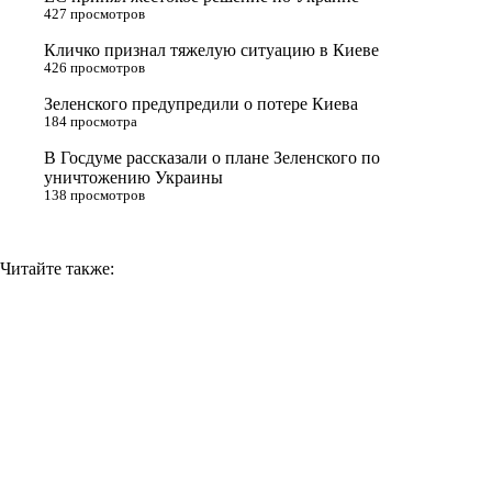
s
m
k
427 просмотров
s
Кличко признал тяжелую ситуацию в Киеве
n
426 просмотров
i
Зеленского предупредили о потере Киева
184 просмотра
k
i
В Госдуме рассказали о плане Зеленского по
уничтожению Украины
138 просмотров
Читайте также: