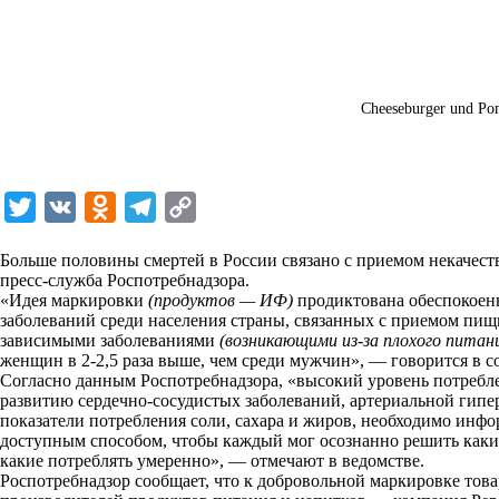
Cheeseburger und Po
T
V
O
T
C
w
K
d
e
o
Больше половины смертей в России связано с приемом некачес
i
n
l
p
пресс-служба Роспотребнадзора.
«Идея маркировки
t
o
(продуктов — ИФ)
e
y
продиктована обеспокоен
заболеваний среди населения страны, связанных с приемом пищ
t
k
g
L
зависимыми заболеваниями
(возникающими из-за плохого пита
женщин в 2-2,5 раза выше, чем среди мужчин», — говорится в с
e
l
r
i
Согласно данным Роспотребнадзора, «высокий уровень потребле
r
a
a
n
развитию сердечно-сосудистых заболеваний, артериальной гипер
показатели потребления соли, сахара и жиров, необходимо инфо
s
m
k
доступным способом, чтобы каждый мог осознанно решить какие
s
какие потреблять умеренно», — отмечают в ведомстве.
Роспотребнадзор сообщает, что к добровольной маркировке тов
n