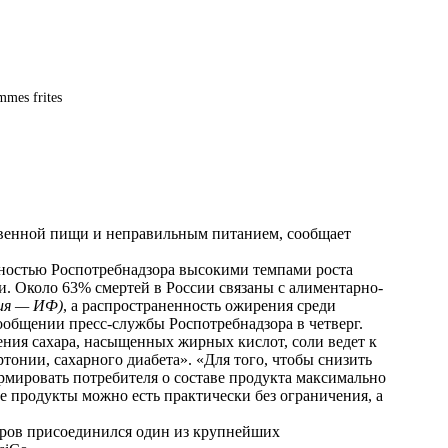
mmes frites
твенной пищи и неправильным питанием, сообщает
ностью Роспотребнадзора высокими темпами роста
и. Около 63% смертей в России связаны с алиментарно-
ния — ИФ)
, а распространенность ожирения среди
ообщении пресс-службы Роспотребнадзора в четверг.
ния сахара, насыщенных жирных кислот, соли ведет к
тонии, сахарного диабета». «Для того, чтобы снизить
рмировать потребителя о составе продукта максимально
 продукты можно есть практически без ограничения, а
аров присоединился один из крупнейших