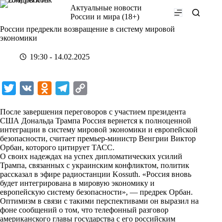
Перейти
Актуальные новости
к
России и мира (18+)
сути
России предрекли возвращение в систему мировой
экономики
19:30 - 14.02.2025
T
V
O
T
C
w
K
d
e
o
После завершения переговоров с участием президента
i
n
l
p
США Дональда Трампа Россия вернется к полноценной
интеграции в систему мировой экономики и европейской
t
o
e
y
безопасности, считает премьер-министр Венгрии Виктор
t
k
g
L
Орбан, которого цитирует
ТАСС
.
О своих надеждах на успех дипломатических усилий
e
l
r
i
Трампа, связанных с украинским конфликтом, политик
r
a
a
n
рассказал в эфире радиостанции Kossuth. «Россия вновь
будет интегрирована в мировую экономику и
s
m
k
европейскую систему безопасности», — предрек Орбан.
s
Оптимизм в связи с такими перспективами он выразил на
фоне сообщений о том, что телефонный разговор
n
американского главы государства с его российским