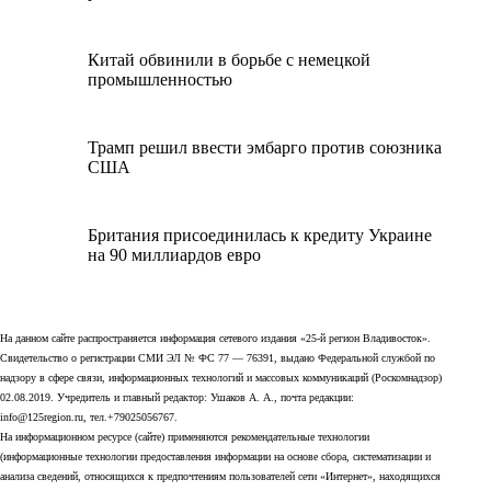
Китай обвинили в борьбе с немецкой
промышленностью
Трамп решил ввести эмбарго против союзника
США
Британия присоединилась к кредиту Украине
на 90 миллиардов евро
На данном сайте распространяется информация сетевого издания «25-й регион Владивосток».
Свидетельство о регистрации СМИ ЭЛ № ФС 77 — 76391, выдано Федеральной службой по
надзору в сфере связи, информационных технологий и массовых коммуникаций (Роскомнадзор)
02.08.2019. Учредитель и главный редактор: Ушаков А. А., почта редакции:
info@125region.ru, тел.+79025056767.
На информационном ресурсе (сайте) применяются рекомендательные технологии
(информационные технологии предоставления информации на основе сбора, систематизации и
анализа сведений, относящихся к предпочтениям пользователей сети «Интернет», находящихся