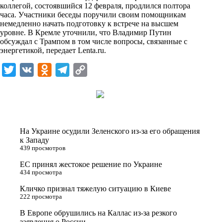
i
коллегой, состоявшийся 12 февраля, продлился полтора
часа. Участники беседы поручили своим помощникам
k
немедленно начать подготовку к встрече на высшем
уровне. В Кремле уточнили, что Владимир Путин
i
обсуждал с Трампом в том числе вопросы, связанные с
энергетикой, передает
Lenta.ru
.
T
V
O
T
C
w
K
d
e
o
i
n
l
p
t
o
e
y
t
k
g
L
На Украине осудили Зеленского из-за его обращения
e
l
r
i
к Западу
439 просмотров
r
a
a
n
ЕС принял жестокое решение по Украине
s
m
k
434 просмотра
s
Кличко признал тяжелую ситуацию в Киеве
n
222 просмотра
i
В Европе обрушились на Каллас из-за резкого
заявления о России