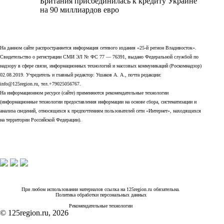
Британия присоединилась к кредиту Украине
на 90 миллиардов евро
На данном сайте распространяется информация сетевого издания «25-й регион Владивосток».
Свидетельство о регистрации СМИ ЭЛ № ФС 77 — 76391, выдано Федеральной службой по
надзору в сфере связи, информационных технологий и массовых коммуникаций (Роскомнадзор)
02.08.2019. Учредитель и главный редактор: Ушаков А. А., почта редакции:
info@125region.ru, тел.+79025056767.
На информационном ресурсе (сайте) применяются рекомендательные технологии
(информационные технологии предоставления информации на основе сбора, систематизации и
анализа сведений, относящихся к предпочтениям пользователей сети «Интернет», находящихся
на территории Российской Федерации).
При любом использовании материалов ссылка на 125region.ru обязательна.
Политика обработки персональных данных
Рекомендательные технологии
© 125region.ru, 2026