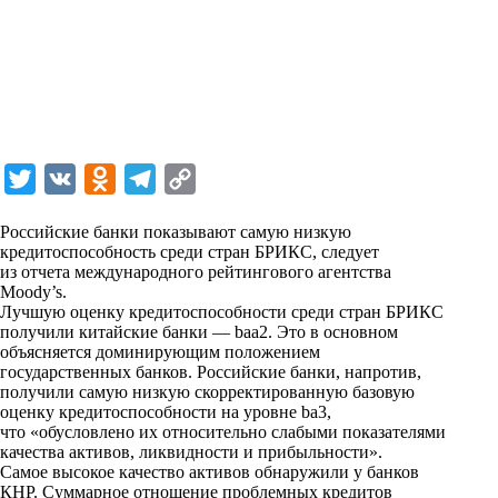
T
V
O
T
C
w
K
d
e
o
Российские банки показывают самую низкую
i
n
l
p
кредитоспособность среди стран БРИКС, следует
из отчета международного рейтингового агентства
t
o
e
y
Moody’s.
t
k
g
L
Лучшую оценку кредитоспособности среди стран БРИКС
получили китайские банки — baa2. Это в основном
e
l
r
i
объясняется доминирующим положением
r
a
a
n
государственных банков. Российские банки, напротив,
получили самую низкую скорректированную базовую
s
m
k
оценку кредитоспособности на уровне ba3,
s
что «обусловлено их относительно слабыми показателями
качества активов, ликвидности и прибыльности».
n
Самое высокое качество активов обнаружили у банков
i
КНР. Суммарное отношение проблемных кредитов