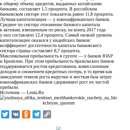
к общему объему кредитов, выданных китайскими
k
банками, составляет 1,5 процента. В российском
банковском секторе этот показатель равен 11,8 процента.
i
Лучшая капитализация — у южноафриканских банков.
Среднее по сектору отношение базового капитала
к активам, взвешенным по риску, на конец 2017 года
у них составляло 12,4 процента. Самый низкий уровень
капитализации оказался у индийских банков:
коэффициент достаточности капитала банковского
сектора страны составляет 8,7 процента.
Максимальная прибыльность в группе — у банков ЮАР
и Бразилии. При этом прибыльность бразильских банков
поддерживается ростом кредитования, комиссионным
доходом и снижением кредитных потерь, в то время как
замедление темпов роста выручки и жесткая база затрат
южноафриканских банков сдерживают рост их чистой
прибыли.
Источник —
Lenta.Ru
T
V
O
T
C
w
K
d
e
o