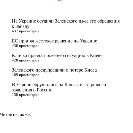
i
n
l
p
t
o
e
y
t
k
g
L
На Украине осудили Зеленского из-за его обращения
e
l
r
i
к Западу
437 просмотров
r
a
a
n
ЕС принял жестокое решение по Украине
s
m
k
430 просмотров
s
Кличко признал тяжелую ситуацию в Киеве
n
428 просмотров
i
Зеленского предупредили о потере Киева
189 просмотров
k
i
В Европе обрушились на Каллас из-за резкого
заявления о России
158 просмотров
Читайте также: