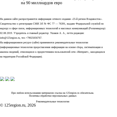
на 90 миллиардов евро
На данном сайте распространяется информация сетевого издания «25-й регион Владивосток».
Свидетельство о регистрации СМИ ЭЛ № ФС 77 — 76391, выдано Федеральной службой по
надзору в сфере связи, информационных технологий и массовых коммуникаций (Роскомнадзор)
02.08.2019. Учредитель и главный редактор: Ушаков А. А., почта редакции:
info@125region.ru, тел.+79025056767.
На информационном ресурсе (сайте) применяются рекомендательные технологии
(информационные технологии предоставления информации на основе сбора, систематизации и
анализа сведений, относящихся к предпочтениям пользователей сети «Интернет», находящихся
на территории Российской Федерации).
При любом использовании материалов ссылка на 125region.ru обязательна.
Политика обработки персональных данных
Рекомендательные технологии
© 125region.ru, 2026