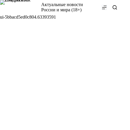
Перейти
Актуальные новости
к
России и мира (18+)
сути
ui-5bbacd5ed0c804.63393591