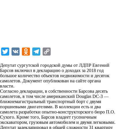
T
V
O
T
C
w
K
d
e
o
Депутат сургутской городской думы от ЛДПР Евгений
i
n
l
p
Барсов включил в декларацию о доходах за 2018 год
большое количество объектов недвижимости и десяток
t
o
e
y
самолетов. Документ опубликован на
сайте
органа
t
k
g
L
власти.
Согласно декларации, в собственности Барсова десять
e
l
r
i
самолетов, в том числе американский Douglas DC-3 —
r
a
a
n
ближнемагистральный транспортный борт с двумя
поршневыми двигателями. В коллекции есть и два
s
m
k
самолета разработки опытно-конструкторского бюро П.О.
s
Сухого. Кроме того, Барсов владеет гусеничным
экскаватором, грузовым автомобилем и двумя легковыми.
n
Депутат задекларировал в общей сложности 31 квартиру