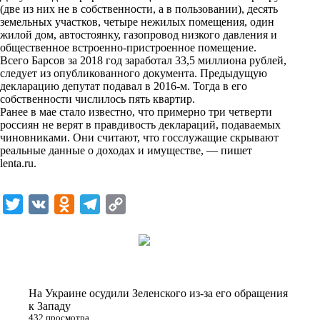
i
(две из них не в собственности, а в пользовании), десять
земельных участков, четыре нежилых помещения, один
k
жилой дом, автостоянку, газопровод низкого давления и
общественное встроенно-пристроенное помещение.
i
Всего Барсов за 2018 год заработал 33,5 миллиона рублей,
следует из опубликованного документа. Предыдущую
декларацию депутат подавал в 2016-м. Тогда в его
собственности числилось пять квартир.
Ранее в мае стало известно, что примерно три четверти
россиян не верят в правдивость деклараций, подаваемых
чиновниками. Они считают, что госслужащие скрывают
реальные данные о доходах и имуществе, — пишет
lenta.ru
.
T
V
O
T
C
w
K
d
e
o
i
n
l
p
t
o
e
y
t
k
g
L
На Украине осудили Зеленского из-за его обращения
e
l
r
i
к Западу
432 просмотра