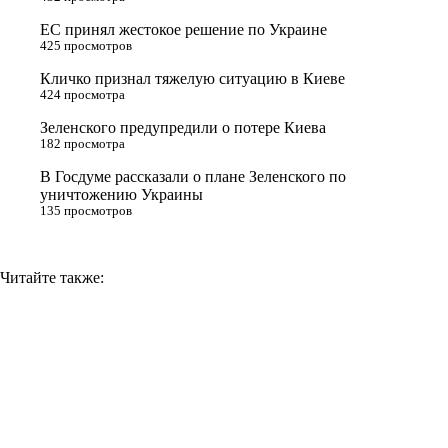
r
a
a
n
ЕС принял жестокое решение по Украине
s
m
k
425 просмотров
s
Кличко признал тяжелую ситуацию в Киеве
n
424 просмотра
i
Зеленского предупредили о потере Киева
182 просмотра
k
i
В Госдуме рассказали о плане Зеленского по
уничтожению Украины
135 просмотров
Читайте также: