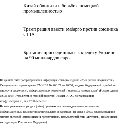
Китай обвинили в борьбе с немецкой
промышленностью
Трамп решил ввести эмбарго против союзника
США
Британия присоединилась к кредиту Украине
на 90 миллиардов евро
На данном сайте распространяется информация сетевого издания «25-й регион Владивосток».
Свидетельство о регистрации СМИ ЭЛ № ФС 77 — 76391, выдано Федеральной службой по
надзору в сфере связи, информационных технологий и массовых коммуникаций (Роскомнадзор)
02.08.2019. Учредитель и главный редактор: Ушаков А. А., почта редакции:
info@125region.ru, тел.+79025056767.
На информационном ресурсе (сайте) применяются рекомендательные технологии
(информационные технологии предоставления информации на основе сбора, систематизации и
анализа сведений, относящихся к предпочтениям пользователей сети «Интернет», находящихся
на территории Российской Федерации).