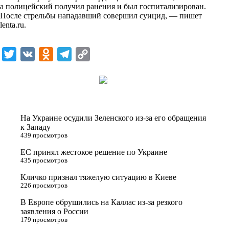
а полицейский получил ранения и был госпитализирован.
k
После стрельбы нападавший совершил суицид, — пишет
lenta.ru
.
i
T
V
O
T
C
w
K
d
e
o
i
n
l
p
t
o
e
y
t
k
g
L
На Украине осудили Зеленского из-за его обращения
e
l
r
i
к Западу
439 просмотров
r
a
a
n
ЕС принял жестокое решение по Украине
s
m
k
435 просмотров
s
Кличко признал тяжелую ситуацию в Киеве
n
226 просмотров
i
В Европе обрушились на Каллас из-за резкого
заявления о России
k
179 просмотров
i