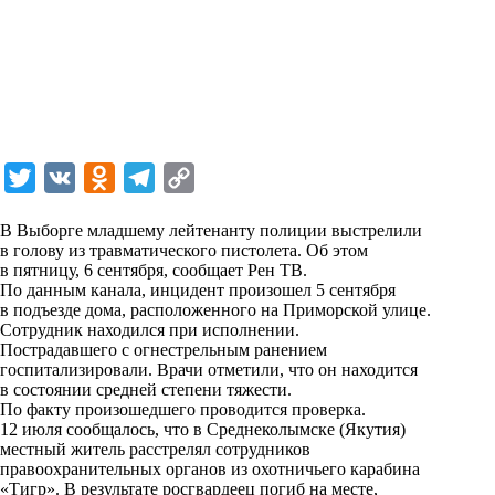
T
V
O
T
C
w
K
d
e
o
В Выборге младшему лейтенанту полиции выстрелили
i
n
l
p
в голову из травматического пистолета. Об этом
в пятницу, 6 сентября, сообщает
t
o
e
y
Рен ТВ
.
По данным канала, инцидент произошел 5 сентября
t
k
g
L
в подъезде дома, расположенного на Приморской улице.
Сотрудник находился при исполнении.
e
l
r
i
Пострадавшего с огнестрельным ранением
r
a
a
n
госпитализировали. Врачи отметили, что он находится
в состоянии средней степени тяжести.
s
m
k
По факту произошедшего проводится проверка.
s
12 июля сообщалось, что в Среднеколымске (Якутия)
местный житель расстрелял сотрудников
n
правоохранительных органов из охотничьего карабина
i
«Тигр». В результате росгвардеец погиб на месте,