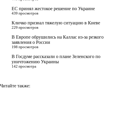
r
a
a
n
ЕС принял жестокое решение по Украине
s
m
k
439 просмотров
s
Кличко признал тяжелую ситуацию в Киеве
n
229 просмотров
i
В Европе обрушились на Каллас из-за резкого
заявления о России
k
198 просмотров
i
В Госдуме рассказали о плане Зеленского по
уничтожению Украины
142 просмотра
Читайте также: