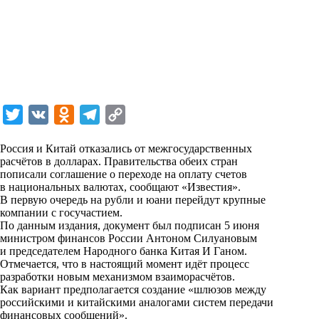
T
V
O
T
C
w
K
d
e
o
Россия и Китай отказались от межгосударственных
i
n
l
p
расчётов в долларах. Правительства обеих стран
пописали соглашение о переходе на оплату счетов
t
o
e
y
в национальных валютах, сообщают «Известия».
t
k
g
L
В первую очередь на рубли и юани перейдут крупные
компании с госучастием.
e
l
r
i
По данным издания, документ был подписан 5 июня
r
a
a
n
министром финансов России Антоном Силуановым
и председателем Народного банка Китая И Ганом.
s
m
k
Отмечается, что в настоящий момент идёт процесс
s
разработки новым механизмом взаиморасчётов.
Как вариант предполагается создание «шлюзов между
n
российскими и китайскими аналогами систем передачи
i
финансовых сообщений».