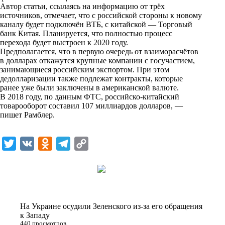
Автор статьи, ссылаясь на информацию от трёх
k
источников, отмечает, что с российской стороны к новому
каналу будет подключён ВТБ, с китайской — Торговый
i
банк Китая. Планируется, что полностью процесс
перехода будет выстроен к 2020 году.
Предполагается, что в первую очередь от взаиморасчётов
в долларах откажутся крупные компании с госучастием,
занимающиеся российским экспортом. При этом
дедолларизации также подлежат контракты, которые
ранее уже были заключены в американской валюте.
В 2018 году, по данным ФТС, российско-китайский
товарооборот составил 107 миллиардов долларов, —
пишет
Рамблер
.
T
V
O
T
C
w
K
d
e
o
i
n
l
p
t
o
e
y
t
k
g
L
На Украине осудили Зеленского из-за его обращения
e
l
r
i
к Западу
440 просмотров