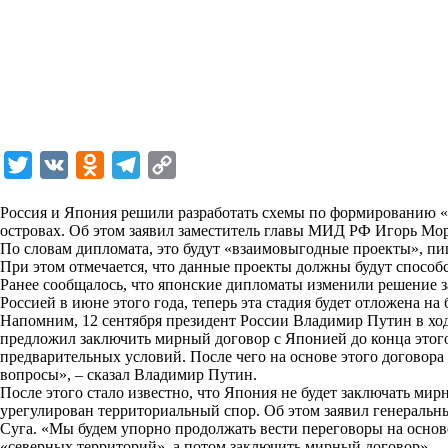
T
V
O
T
C
w
K
d
e
o
Россия и Япония решили разработать схемы по формированию 
i
n
l
p
островах. Об этом заявил заместитель главы МИД РФ Игорь Мо
По словам дипломата, это будут «взаимовыгодные проекты», п
t
o
e
y
При этом отмечается, что данные проекты должны будут способ
t
k
g
L
Ранее сообщалось, что японские дипломаты изменили решение з
Россией в июне этого года, теперь эта стадия будет отложена на 
e
l
r
i
Напомним, 12 сентября президент России Владимир Путин в хо
r
a
a
n
предложил заключить мирный договор с Японией до конца этого
предварительных условий. После чего на основе этого договор
s
m
k
вопросы», – сказал Владимир Путин.
s
После этого стало известно, что Япония не будет заключать мирн
урегулирован территориальный спор. Об этом заявил генераль
n
Суга. «Мы будем упорно продолжать вести переговоры на основ
i
«северных территорий», а потом заключить мирный договор», – 