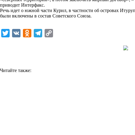
приводит Интерфакс.
k
Речь идет о южной части Курил, в частности об островах Итур
были включены в состав Советского Союза.
i
T
V
O
T
C
w
K
d
e
o
i
n
l
p
t
o
e
y
t
k
g
L
Читайте также:
e
l
r
i
r
a
a
n
s
m
k
s
n
i
k
i