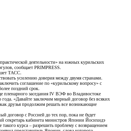
«практической деятельности» на южных курильских
ргулов, сообщает
PRIMPRESS
.
ишет ТАСС.
ствовать усилению доверия между двумя странами.
аключить соглашение по «курильскому вопросу» с
более поздний срок.
де пленарного заседания IV ВЭФ во Владивостоке
 года. «Давайте заключим мирный договор без всяких
а как друзья продолжим решать все возникающие
ый договор с Россией до тех пор, пока не будет
ный секретарь кабинета министров Японии Йосихидэ
е такого курса – разрешить проблему с возвращением
заявил представитель Японии, слова которого