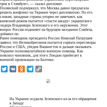
n
трек в Стамбуле», — сказал дипломат.
i
Полянский подчеркнул, что Москва давно предлагала
решить конфликт на Украине через дипломатию. По его
k
словам, западные страны упорно не замечают, как
киевский режим пытается «спасти шкуру» украинского
i
лидера Владимира Зеленского и его окружения. Этот
вопрос Россия поднимет на будущем заседании Совбеза,
добавил он.
Ранее помощник президента России Николай Патрушев
заявил, что Великобритания пытается сорвать переговоры
России и США, убедив Вашингтон и дальше оказывать
Украине полномасштабную военную помощь. Как
пояснил чиновник, для этого Лондон прибегает к
военной провокации на Балтике.
T
V
O
T
C
w
K
d
e
o
i
n
l
p
t
o
e
y
t
k
g
L
На Украине осудили Зеленского из-за его обращения
e
l
r
i
к Западу
437 просмотров