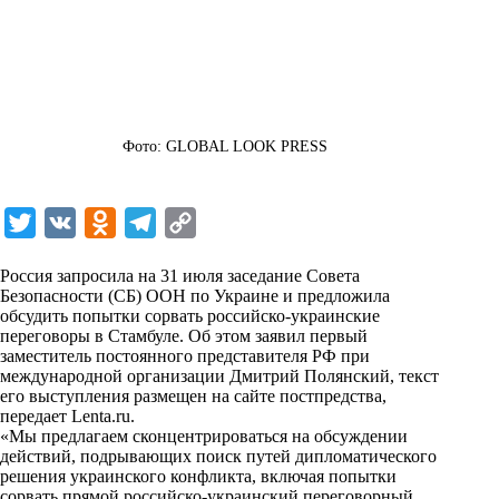
Фото: GLOBAL LOOK PRESS
T
V
O
T
C
w
K
d
e
o
Россия запросила на 31 июля заседание Совета
i
n
l
p
Безопасности (СБ) ООН по Украине и предложила
обсудить попытки сорвать российско-украинские
t
o
e
y
переговоры в Стамбуле. Об этом заявил первый
t
k
g
L
заместитель постоянного представителя РФ при
международной организации Дмитрий Полянский, текст
e
l
r
i
его выступления размещен на сайте постпредства,
r
a
a
n
передает
Lenta.ru
.
«Мы предлагаем сконцентрироваться на обсуждении
s
m
k
действий, подрывающих поиск путей дипломатического
s
решения украинского конфликта, включая попытки
сорвать прямой российско-украинский переговорный