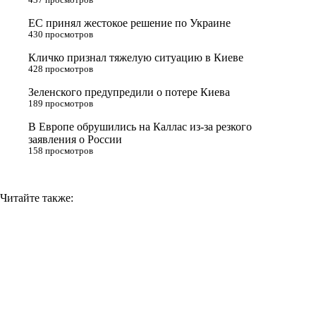
r
a
a
n
ЕС принял жестокое решение по Украине
s
m
k
430 просмотров
s
Кличко признал тяжелую ситуацию в Киеве
n
428 просмотров
i
Зеленского предупредили о потере Киева
189 просмотров
k
i
В Европе обрушились на Каллас из-за резкого
заявления о России
158 просмотров
Читайте также: