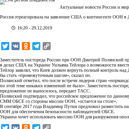
Перейти
Актуальные новости России и мир
к
сути
Россия отреагировала на заявление США о контингенте ООН в 
16:20 - 29.12.2019
T
V
O
T
C
w
K
d
e
o
Заместитель постпреда России при ООН Дмитрий Полянский пр
i
n
l
p
в делах США на Украине Уильяма Тейлора о возможности ввест
Тейлор заявлял, что Киев должен вернуть полный контроль над
t
o
e
y
бы стать «промежуточным шагом», сказал он.
t
k
g
L
Полянский отметил, что после встречи лидеров стран «норманд
по этой теме никаких изменений не было». Заместитель постпр
e
l
r
i
предложение не выносилось, передает ТАСС.
r
a
a
n
Полянский подтвердил, что российское предложение по данному
СММ ОБСЕ со стороны миссии ООН, «остается на столе».
s
m
k
В сентябре 2017 года Владимир Путин предложил разместить н
s
ООН для обеспечения безопасности наблюдателей ОБСЕ.
Украина хочет использовать миссию ООН для разоружения опол
n
i
T
V
O
T
C