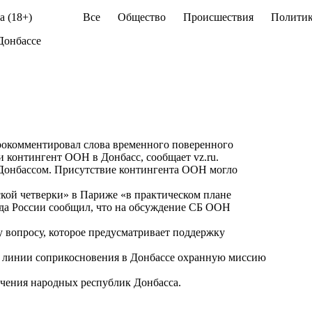
а (18+)
Все
Общество
Происшествия
Политик
Донбассе
окомментировал слова временного поверенного
и контингент ООН в Донбасс, сообщает
vz.ru
.
 Донбассом. Присутствие контингента ООН могло
ской четверки» в Париже «в практическом плане
еда России сообщил, что на обсуждение СБ ООН
 вопросу, которое предусматривает поддержку
а линии соприкосновения в Донбассе охранную миссию
чения народных республик Донбасса.