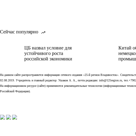
Сейчас популярно
ЦБ назвал условие для
Китай о
устойчивого роста
немецко
российской экономики
промыш
На данном сайте распространяется информация сетевого издания «25-й регион Владивосток». Свидетел
02.08.2019. Учредитель и главный редактор: Ушаков А. А., почта редакции: info@125region.ru, тел.+790
На информационном ресурсе (сайте) применяются рекомендательные технологии (информационные технолог
Российской Федерации).