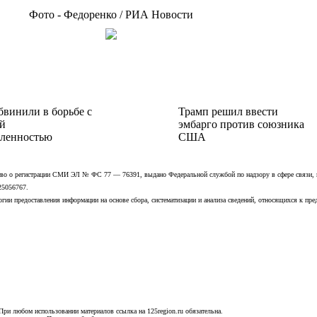
Фото - Федоренко / РИА Новости
бвинили в борьбе с
Трамп решил ввести
й
эмбарго против союзника
ленностью
США
ьство о регистрации СМИ ЭЛ № ФС 77 — 76391, выдано Федеральной службой по надзору в сфере связи,
25056767.
ии предоставления информации на основе сбора, систематизации и анализа сведений, относящихся к пре
При любом использовании материалов ссылка на 125region.ru обязательна.