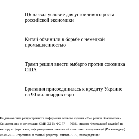
ЦБ назвал условие для устойчивого роста
российской экономики
Китай обвинили в борьбе с немецкой
промышленностью
Трамп решил ввести эмбарго против союзника
США
Британия присоединилась к кредиту Украине
на 90 миллиардов евро
На данном сайте распространяется информация сетевого издания «25-й регион Владивосток».
Свидетельство о регистрации СМИ ЭЛ № ФС 77 — 76391, выдано Федеральной службой по
надзору в сфере связи, информационных технологий и массовых коммуникаций (Роскомнадзор)
02.08.2019. Учредитель и главный редактор: Ушаков А. А., почта редакции: