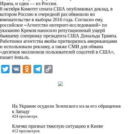
i
Ирана, и одна — из России.
8 октября Комитет сената США опубликовал доклад, в
k
котором Россию в очередной раз обвинили во
вмешательстве в выборы 2016 года. Согласно ему,
i
российское «Агентство интернет-исследований» по
указанию Кремля наносило репутационный ущерб
бывшему сопернику президента США Дональда Трампа.
Работники агентства якобы притворялись американцами
и использовали рекламу, а также СМИ для обмана
«десятков миллионов пользователей соцсетей в США»,
пишет
lenta.ru
.
T
V
O
T
C
w
K
d
e
o
i
n
l
p
t
o
e
y
t
k
g
L
На Украине осудили Зеленского из-за его обращения
e
l
r
i
к Западу
424 просмотра
r
a
a
n
Кличко признал тяжелую ситуацию в Киеве
s
m
k
412 просмотров