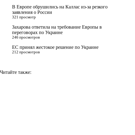
s
В Европе обрушились на Каллас из-за резкого
n
заявления о России
321 просмотр
i
Захарова ответила на требование Европы в
k
переговорах по Украине
i
246 просмотров
ЕС принял жестокое решение по Украине
212 просмотров
Читайте также: