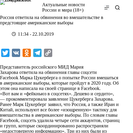
Перейти
Актуальные новости
к
России и мира (18+)
сути
Россия ответила на обвинения во вмешательстве в
предстоящие американские выборы
11:34 - 22.10.2019
T
V
O
T
C
w
K
d
e
o
Представитель российского МИД Мария
i
n
l
p
Захарова ответила на обвинения главы соцсети
Facebook Марка Цукерберга о попытке России вмешаться
t
o
e
y
в американские выборы, которые пройдут в 2020 году. Об
t
k
g
L
этом она написала на своей странице в
Facebook
.
«Вот вам и «фейкньюз в соцсетях». Дешево и сердито»,
e
l
r
i
— прокомментировала заявление Цукерберга Захарова.
r
a
a
n
Ранее Марк Цукерберг заявил, что Россия, а также Иран и
Китай, используют все более «изощренную» тактику для
s
m
k
вмешательства в американские выборы. По словам главы
s
Facebook, соцсеть удалила четыре сети аккаунтов, страниц
и групп, которые скоординированно распространяли
n
«недостоверную информацию». Три из них были из