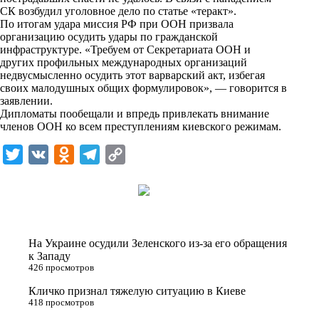
n
СК возбудил уголовное дело по статье «теракт».
i
По итогам удара миссия РФ при ООН призвала
организацию осудить удары по гражданской
k
инфраструктуре. «Требуем от Секретариата ООН и
других профильных международных организаций
i
недвусмысленно осудить этот варварский акт, избегая
своих малодушных общих формулировок», — говорится в
заявлении.
Дипломаты пообещали и впредь привлекать внимание
членов ООН ко всем преступлениям киевского режимам.
T
V
O
T
C
w
K
d
e
o
i
n
l
p
t
o
e
y
t
k
g
L
На Украине осудили Зеленского из-за его обращения
e
l
r
i
к Западу
426 просмотров
r
a
a
n
Кличко признал тяжелую ситуацию в Киеве
s
m
k
418 просмотров
s