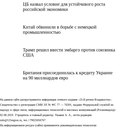
ЦБ назвал условие для устойчивого роста
российской экономики
Китай обвинили в борьбе с немецкой
промышленностью
Трамп решил ввести эмбарго против союзника
США
Британия присоединилась к кредиту Украине
на 90 миллиардов евро
На данном сайте распространяется информация сетевого издания «25-й регион Владивосток».
Свидетельство о регистрации СМИ ЭЛ № ФС 77 — 76391, выдано Федеральной службой по
надзору в сфере связи, информационных технологий и массовых коммуникаций (Роскомнадзор)
02.08.2019. Учредитель и главный редактор: Ушаков А. А., почта редакции:
info@125region.ru, тел.+79025056767.
На информационном ресурсе (сайте) применяются рекомендательные технологии