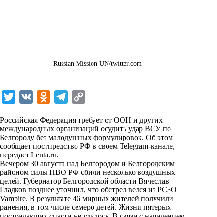
Russian Mission UN/twitter.com
T
V
O
T
C
w
K
d
e
o
Российская Федерация требует от ООН и других
i
n
l
p
международных организаций осудить удар ВСУ по
Белгороду без малодушных формулировок. Об этом
t
o
e
y
сообщает постпредство РФ в своем Telegram-канале,
t
k
g
L
передает
Lenta.ru
.
Вечером 30 августа над Белгородом и Белгородским
e
l
r
i
районом силы ПВО РФ сбили несколько воздушных
r
a
a
n
целей. Губернатор Белгородской области Вячеслав
Гладков позднее уточнил, что обстрел велся из РСЗО
s
m
k
Vampire. В результате 46 мирных жителей получили
s
ранения, в том числе семеро детей. Жизни пятерых
пострадавших спасти не удалось. В связи с нападением