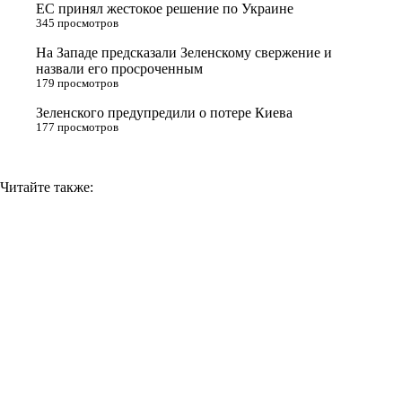
ЕС принял жестокое решение по Украине
n
345 просмотров
i
На Западе предсказали Зеленскому свержение и
назвали его просроченным
k
179 просмотров
i
Зеленского предупредили о потере Киева
177 просмотров
Читайте также: