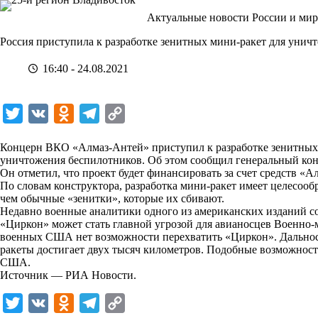
Перейти
Актуальные новости России и мир
к
сути
Россия приступила к разработке зенитных мини-ракет для унич
16:40 - 24.08.2021
T
V
O
T
C
w
K
d
e
o
Концерн ВКО «Алмаз-Антей» приступил к разработке зенитных 
i
n
l
p
уничтожения беспилотников. Об этом сообщил генеральный кон
Он отметил, что проект будет финансировать за счет средств «А
t
o
e
y
По
словам
конструктора, разработка мини-ракет имеет целесообр
t
k
g
L
чем обычные «зенитки», которые их сбивают.
Недавно военные аналитики одного из американских изданий со
e
l
r
i
«Циркон» может стать главной угрозой для авианосцев Военно
r
a
a
n
военных США нет возможности перехватить «Циркон». Дальнос
ракеты достигает двух тысяч километров. Подобные возможност
s
m
k
США.
s
Источник —
РИА Новости
.
n
T
V
O
T
C
i