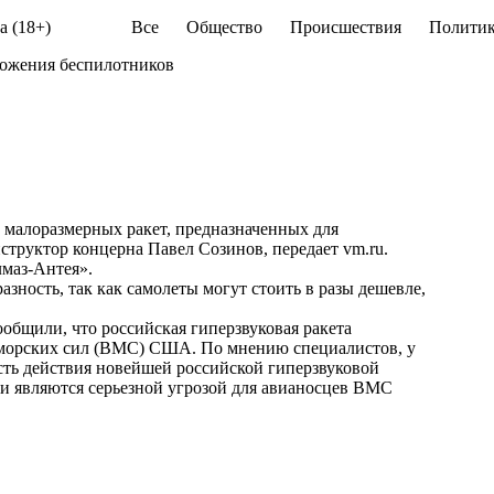
а (18+)
Все
Общество
Происшествия
Политик
тожения беспилотников
малоразмерных ракет, предназначенных для
структор концерна Павел Созинов, передает
vm.ru
.
лмаз-Антея».
азность, так как самолеты могут стоить в разы дешевле,
общили, что российская гиперзвуковая ракета
-морских сил (ВМС) США. По мнению специалистов, у
ть действия новейшей российской гиперзвуковой
и являются серьезной угрозой для авианосцев ВМС