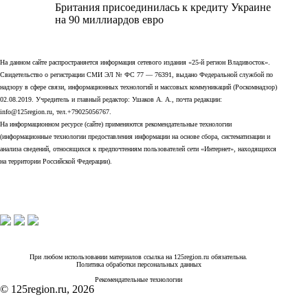
Британия присоединилась к кредиту Украине
на 90 миллиардов евро
На данном сайте распространяется информация сетевого издания «25-й регион Владивосток».
Свидетельство о регистрации СМИ ЭЛ № ФС 77 — 76391, выдано Федеральной службой по
надзору в сфере связи, информационных технологий и массовых коммуникаций (Роскомнадзор)
02.08.2019. Учредитель и главный редактор: Ушаков А. А., почта редакции:
info@125region.ru, тел.+79025056767.
На информационном ресурсе (сайте) применяются рекомендательные технологии
(информационные технологии предоставления информации на основе сбора, систематизации и
анализа сведений, относящихся к предпочтениям пользователей сети «Интернет», находящихся
на территории Российской Федерации).
При любом использовании материалов ссылка на 125region.ru обязательна.
Политика обработки персональных данных
Рекомендательные технологии
© 125region.ru, 2026