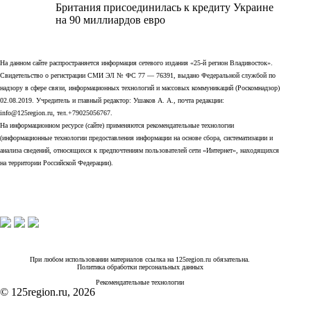
Британия присоединилась к кредиту Украине
на 90 миллиардов евро
На данном сайте распространяется информация сетевого издания «25-й регион Владивосток».
Свидетельство о регистрации СМИ ЭЛ № ФС 77 — 76391, выдано Федеральной службой по
надзору в сфере связи, информационных технологий и массовых коммуникаций (Роскомнадзор)
02.08.2019. Учредитель и главный редактор: Ушаков А. А., почта редакции:
info@125region.ru, тел.+79025056767.
На информационном ресурсе (сайте) применяются рекомендательные технологии
(информационные технологии предоставления информации на основе сбора, систематизации и
анализа сведений, относящихся к предпочтениям пользователей сети «Интернет», находящихся
на территории Российской Федерации).
При любом использовании материалов ссылка на 125region.ru обязательна.
Политика обработки персональных данных
Рекомендательные технологии
© 125region.ru, 2026