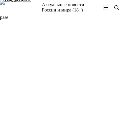
Перейти
Актуальные новости
к
России и мира (18+)
сути
pase