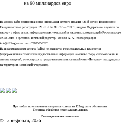
на 90 миллиардов евро
На данном сайте распространяется информация сетевого издания «25-й регион Владивосток».
Свидетельство о регистрации СМИ ЭЛ № ФС 77 — 76391, выдано Федеральной службой по
надзору в сфере связи, информационных технологий и массовых коммуникаций (Роскомнадзор)
02.08.2019. Учредитель и главный редактор: Ушаков А. А., почта редакции:
info@125region.ru, тел.+79025056767.
На информационном ресурсе (сайте) применяются рекомендательные технологии
(информационные технологии предоставления информации на основе сбора, систематизации и
анализа сведений, относящихся к предпочтениям пользователей сети «Интернет», находящихся
на территории Российской Федерации).
При любом использовании материалов ссылка на 125region.ru обязательна.
Политика обработки персональных данных
Рекомендательные технологии
© 125region.ru, 2026