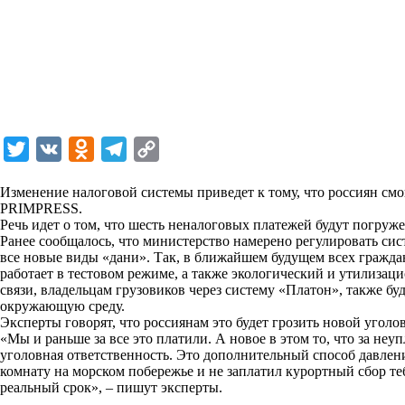
T
V
O
T
C
w
K
d
e
o
Изменение налоговой системы приведет к тому, что россиян смо
i
n
l
p
PRIMPRESS
.
Речь идет о том, что шесть неналоговых платежей будут погруж
t
o
e
y
Ранее сообщалось, что министерство намерено регулировать сис
t
k
g
L
все новые виды «дани». Так, в ближайшем будущем всех гражда
работает в тестовом режиме, а также экологический и утилизац
e
l
r
i
связи, владельцам грузовиков через систему «Платон», также буд
r
a
a
n
окружающую среду.
Эксперты говорят, что россиянам это будет грозить новой уголо
s
m
k
«Мы и раньше за все это платили. А новое в этом то, что за неуп
s
уголовная ответственность. Это дополнительный способ давления
комнату на морском побережье и не заплатил курортный сбор теб
n
реальный срок», – пишут эксперты.
i