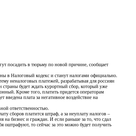
гут посадить в тюрьму по новой причине, сообщает
ены в Налоговый кодекс и станут налогами официально.
тему неналоговых платежей, разрабатывая для россиян
н страны будет ждать курортный сбор, который уже
ионный. Кроме того, платить придется операторам
ет введена плата за негативное воздействие на
вной ответственностью.
лату сборов платится штраф, а за неуплату налогов –
 на бизнес и граждан. И если раньше за то, что сдал
я оштрафуют, то сейчас за это можно будет получить