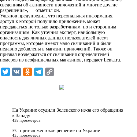
n
сведениям об активности приложений и многие другие
i
разрешения», — отметил он.
Ульянов предупредил, что персональная информация,
k
доступ к которой получило приложение, может
передаваться не только разработчикам, но и сторонним
i
организациям. Как уточнил эксперт, наибольшую
опасность для личных данных пользователей несут
программы, которые имеют мало скачиваний и были
недавно добавлены в магазин приложений. Также он
призвал воздержаться от скачивания определителей
номеров из неофициальных магазинов, передает
Lenta.ru
.
T
V
O
T
C
w
K
d
e
o
i
n
l
p
t
o
e
y
t
k
g
L
На Украине осудили Зеленского из-за его обращения
e
l
r
i
к Западу
439 просмотров
r
a
a
n
ЕС принял жестокое решение по Украине
s
m
k
435 просмотров