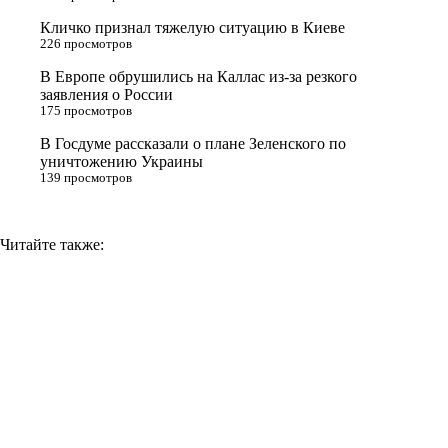
s
Кличко признал тяжелую ситуацию в Киеве
n
226 просмотров
i
В Европе обрушились на Каллас из-за резкого
заявления о России
k
175 просмотров
i
В Госдуме рассказали о плане Зеленского по
уничтожению Украины
139 просмотров
Читайте также: