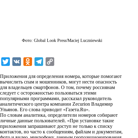
Фото: Global Look Press/Maciej Luczniewski
T
V
O
T
C
w
K
d
e
o
Приложения для определения номера, которые помогают
i
n
l
p
вычислить спам и мошенников, могут нести опасность
для владельцев смартфонов. О том, почему россиянам
t
o
e
y
следует с осторожностью пользоваться этими
t
k
g
L
популярными программами, рассказал руководитель
аналитического центра компании Zecurion Владимир
e
l
r
i
Ульянов. Его слова приводит «
Газета.Ru
».
r
a
a
n
По словам аналитика, определители номеров собирают
личные данные пользователей. «При установке такие
s
m
k
приложения запрашивают доступ не только к списку
s
контактов, но часто к сообщениям, файлам и документам,
фото и видео, микрофону, данным геопозиционирования,