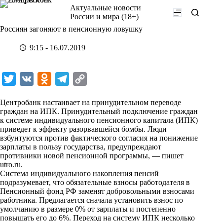
Перейти
Актуальные новости
к
России и мира (18+)
сути
Россиян загоняют в пенсионную ловушку
9:15 - 16.07.2019
T
V
O
T
C
w
K
d
e
o
Центробанк настаивает на принудительном переводе
i
n
l
p
граждан на ИПК. Принудительный подключение граждан
к системе индивидуального пенсионного капитала (ИПК)
t
o
e
y
приведет к эффекту разорвавшейся бомбы. Люди
t
k
g
L
взбунтуются против фактического согласия на понижение
зарплаты в пользу государства, предупреждают
e
l
r
i
противники новой пенсионной программы, — пишет
r
a
a
n
utro.ru
.
Система индивидуального накопления пенсий
s
m
k
подразумевает, что обязательные взносы работодателя в
s
Пенсионный фонд РФ заменят добровольными взносами
работника. Предлагается сначала установить взнос по
n
умолчанию в размере 0% от зарплаты и постепенно
i
повышать его до 6%. Переход на систему ИПК несколько