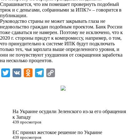
Спрашивается, что им помешает провернуть подобный
трюк и с деньгами, собранными за ИПК?» – говорится в
публикации.
Руководство страны не может закрывать глаза не
недовольство граждан подобным проектом. Банк России
тоже сдаваться не намерен. Поэтому не исключено, что к
2020 г. стороны придут к компромиссу, например, о том,
что принудительно к системе ИПК будут подключать
только тех, чья зарплата выше определенного уровня, и
они не почувствуют ухудшения от сокращения заработка
на несколько процентов.
T
V
O
T
C
w
K
d
e
o
i
n
l
p
t
o
e
y
t
k
g
L
На Украине осудили Зеленского из-за его обращения
e
l
r
i
к Западу
439 просмотров
r
a
a
n
ЕС принял жестокое решение по Украине
s
m
k
439 просмотров