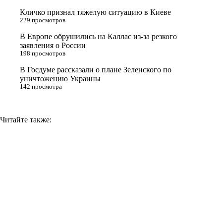
s
Кличко признал тяжелую ситуацию в Киеве
n
229 просмотров
i
В Европе обрушились на Каллас из-за резкого
заявления о России
k
198 просмотров
i
В Госдуме рассказали о плане Зеленского по
уничтожению Украины
142 просмотра
Читайте также: