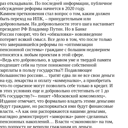
раз откладывали. По последней информации, публичное
k
обсуждение реформы начнется в 2020 году.
Камнем преткновения стал вопрос о том, каким должен
i
быть переход на ИПК, – принудительным или
добровольным. На добровольности этого шага настаивает
президент РФ Владимир Путин. Но в Банке
России говорят, что без «обязаловки» нововведение
потеряет всякий смысл. Все дело в том, что после только
что завершившейся реформы по «оптимизации
пенсионной системы» граждане с большим недоверием
относятся к любым проектам в этой сфере.
«Ведь кто добровольно, в здравом уме и твердой памяти
подпишет себя на тупое понижение собственной
зарплаты в пользу государства?! Подавляющее
большинство россиян… тратят едва ли не все свои деньги
на еду, лекарства и оплату «коммуналки», а приобретать
что-то серьезное могут позволить себе только в кредит. И
в этих условиях еще и добровольно отстегивать от 1 до
6% государству?»– пишет «
Московский комсомолец
».
Издание отмечает, что формально владеть этими деньгами
будут граждане, но распоряжаться ими будут финансовые
власти. «А как они распоряжаются нашими деньгами,
наглядно демонстрирует «заморозка» ранее сделанных
пенсионных накоплений… Власти «сэкономили» на том,
что попросту не вернули гражданам их деньги.