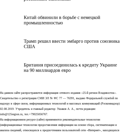
Китай обвинили в борьбе с немецкой
промышленностью
Трамп решил ввести эмбарго против союзника
США
Британия присоединилась к кредиту Украине
на 90 миллиардов евро
На данном сайте распространяется информация сетевого издания «25-й регион Владивосток».
Свидетельство о регистрации СМИ ЭЛ № ФС 77 — 76391, выдано Федеральной службой по
надзору в сфере связи, информационных технологий и массовых коммуникаций (Роскомнадзор)
02.08.2019. Учредитель и главный редактор: Ушаков А. А., почта редакции:
info@125region.ru, тел.+79025056767.
На информационном ресурсе (сайте) применяются рекомендательные технологии
(информационные технологии предоставления информации на основе сбора, систематизации и
анализа сведений, относящихся к предпочтениям пользователей сети «Интернет», находящихся