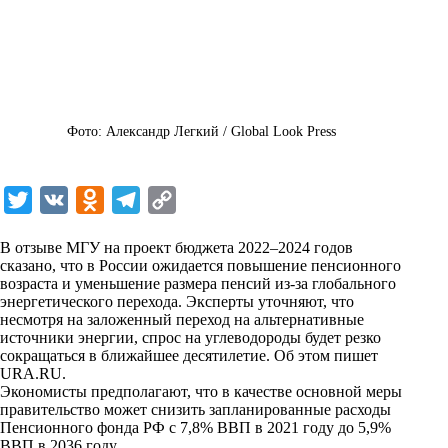
Фото: Александр Легкий / Global Look Press
T
V
O
T
C
w
K
d
e
o
В отзыве МГУ на проект бюджета 2022–2024 годов
i
n
l
p
сказано, что в России ожидается повышение пенсионного
возраста и уменьшение размера пенсий из-за глобального
t
o
e
y
энергетического перехода. Эксперты уточняют, что
t
k
g
L
несмотря на заложенный переход на альтернативные
источники энергии, спрос на углеводороды будет резко
e
l
r
i
сокращаться в ближайшее десятилетие. Об этом пишет
r
a
a
n
URA.RU
.
Экономисты предполагают, что в качестве основной меры
s
m
k
правительство может снизить запланированные расходы
s
Пенсионного фонда РФ с 7,8% ВВП в 2021 году до 5,9%
ВВП в 2036 году.