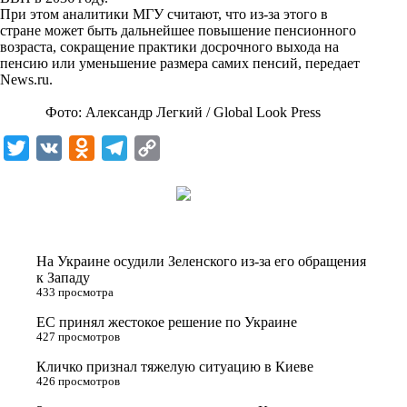
n
При этом аналитики МГУ считают, что из-за этого в
i
стране может быть дальнейшее повышение пенсионного
возраста, сокращение практики досрочного выхода на
k
пенсию или уменьшение размера самих пенсий, передает
News.ru
.
i
Фото: Александр Легкий / Global Look Press
T
V
O
T
C
w
K
d
e
o
i
n
l
p
t
o
e
y
t
k
g
L
На Украине осудили Зеленского из-за его обращения
e
l
r
i
к Западу
433 просмотра
r
a
a
n
ЕС принял жестокое решение по Украине
s
m
k
427 просмотров
s
Кличко признал тяжелую ситуацию в Киеве
n
426 просмотров
i