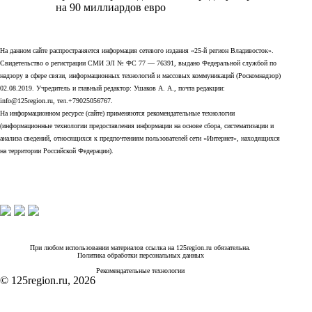
на 90 миллиардов евро
На данном сайте распространяется информация сетевого издания «25-й регион Владивосток».
Свидетельство о регистрации СМИ ЭЛ № ФС 77 — 76391, выдано Федеральной службой по
надзору в сфере связи, информационных технологий и массовых коммуникаций (Роскомнадзор)
02.08.2019. Учредитель и главный редактор: Ушаков А. А., почта редакции:
info@125region.ru, тел.+79025056767.
На информационном ресурсе (сайте) применяются рекомендательные технологии
(информационные технологии предоставления информации на основе сбора, систематизации и
анализа сведений, относящихся к предпочтениям пользователей сети «Интернет», находящихся
на территории Российской Федерации).
При любом использовании материалов ссылка на 125region.ru обязательна.
Политика обработки персональных данных
Рекомендательные технологии
© 125region.ru, 2026