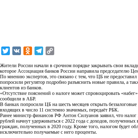
T
V
O
T
C
w
K
d
e
o
Жители России начали в срочном порядке закрывать свои вклады
i
n
l
p
которое Ассоциация банков России направила председателю Ц
По мнению экспертов, это связано с тем, что ЦБ не предостав
t
o
e
y
попросили регулятор подробно разъяснить новые правила, а так
t
k
g
L
клиентов из банков.
«Отсутствие пояснений о налоге может спровоцировать «набег»
e
l
r
i
сообщили в АБР.
r
a
a
n
В банках попросили ЦБ на шесть месяцев открыть беззалоговые
входящих в число 11 системно значимых,
передаёт
РБК.
s
m
k
Ранее министр финансов РФ Антон Силуанов
заявил
, что нало
s
рублей начнут удерживаться с 2022 года с доходов, полученных 
граждан, полученных в 2020 году. Кроме того, налогом будет обл
n
исключительно получаемые с него проценты.
i