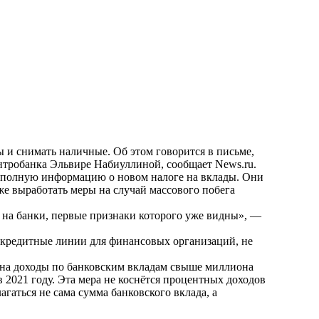
 и снимать наличные. Об этом говорится в письме,
ентробанка Эльвире Набиуллиной, сообщает
News.ru
.
ил полную информацию о новом налоге на вклады. Они
же выработать меры на случай массового побега
 на банки, первые признаки которого уже видны», —
 кредитные линии для финансовых организаций, не
г на доходы по банковским вкладам свыше миллиона
в 2021 году. Эта мера не коснётся процентных доходов
агаться не сама сумма банковского вклада, а