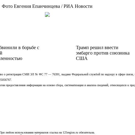
Фото Евгения Епанчинцева / РИА Новости
бвинили в борьбе с
Трамп решил ввести
й
эмбарго против союзника
ленностью
США
ьство о регистрации СМИ ЭЛ № ФС 77 — 76391, выдано Федеральной службой по надзору в сфере связи,
25056767.
ии предоставления информации на основе сбора, систематизации и анализа сведений, относящихся к пре
При любом использовании материалов ссылка на 125region.ru обязательна.