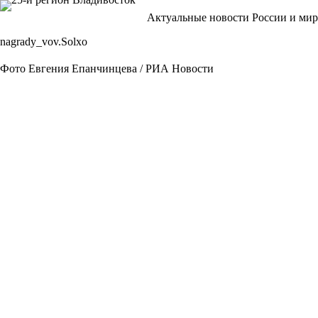
Перейти
Актуальные новости России и мир
к
сути
nagrady_vov.Solxo
Фото Евгения Епанчинцева / РИА Новости