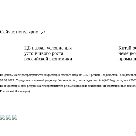
Сейчас популярно
ЦБ назвал условие для
Китай о
устойчивого роста
немецко
российской экономики
промыш
На данном сайте распространяется информация сетевого издания «25-й регион Владивосток». Свидетел
02.08.2019. Учредитель и главный редактор: Ушаков А. А., почта редакции: info@125region.ru, тел.+790
На информационном ресурсе (сайте) применяются рекомендательные технологии (информационные технолог
Российской Федерации).