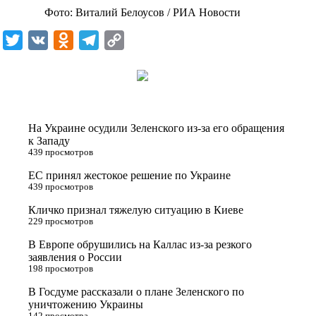
Фото: Виталий Белоусов / РИА Новости
T
V
O
T
C
w
K
d
e
o
i
n
l
p
t
o
e
y
t
k
g
L
На Украине осудили Зеленского из-за его обращения
e
l
r
i
к Западу
439 просмотров
r
a
a
n
ЕС принял жестокое решение по Украине
s
m
k
439 просмотров
s
Кличко признал тяжелую ситуацию в Киеве
n
229 просмотров
i
В Европе обрушились на Каллас из-за резкого
заявления о России
k
198 просмотров
i
В Госдуме рассказали о плане Зеленского по
уничтожению Украины
142 просмотра