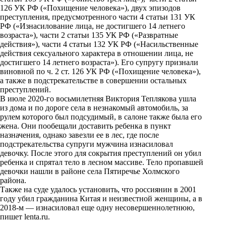
n
126 УК РФ («Похищение человека»), двух эпизодов
i
преступления, предусмотренного части 4 статьи 131 УК
РФ («Изнасилование лица, не достигшего 14 летнего
k
возраста»), части 2 статьи 135 УК РФ («Развратные
действия»), части 4 статьи 132 УК РФ («Насильственные
i
действия сексуального характера в отношении лица, не
достигшего 14 летнего возраста»). Его супругу признали
виновной по ч. 2 ст. 126 УК РФ («Похищение человека»),
а также в подстрекательстве в совершении остальных
преступлений.
В июле 2020-го восьмилетняя Виктория Теплякова ушла
из дома и по дороге села в незнакомый автомобиль, за
рулем которого был подсудимый, в салоне также была его
жена. Они пообещали доставить ребенка в пункт
назначения, однако завезли ее в лес, где после
подстрекательства супруги мужчина изнасиловал
девочку. После этого для сокрытия преступлений он убил
ребенка и спрятал тело в лесном массиве. Тело пропавшей
девочки нашли в районе села Пятиречье Холмского
района.
Также на суде удалось установить, что россиянин в 2001
году убил гражданина Китая и неизвестной женщины, а в
2018-м — изнасиловал еще одну несовершеннолетнюю,
пишет
lenta.ru
.