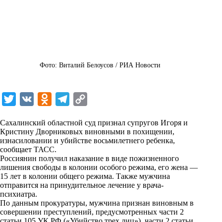
Фото: Виталий Белоусов / РИА Новости
T
V
O
T
C
w
K
d
e
o
Сахалинский областной суд признал супругов Игоря и
i
n
l
p
Кристину Дворниковых виновными в похищении,
изнасиловании и убийстве восьмилетнего ребенка,
t
o
e
y
сообщает
ТАСС
.
t
k
g
L
Россиянин получил наказание в виде пожизненного
лишения свободы в колонии особого режима, его жена —
e
l
r
i
15 лет в колонии общего режима. Также мужчина
r
a
a
n
отправится на принудительное лечение у врача-
психиатра.
s
m
k
По данным прокуратуры, мужчина признан виновным в
s
совершении преступлений, предусмотренных части 2
статьи 105 УК РФ («Убийство трех лиц»), части 2 статьи