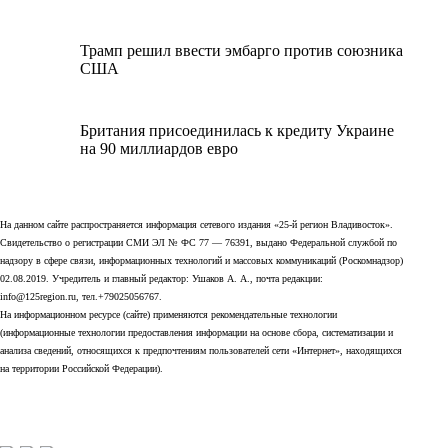
Трамп решил ввести эмбарго против союзника
США
Британия присоединилась к кредиту Украине
на 90 миллиардов евро
На данном сайте распространяется информация сетевого издания «25-й регион Владивосток».
Свидетельство о регистрации СМИ ЭЛ № ФС 77 — 76391, выдано Федеральной службой по
надзору в сфере связи, информационных технологий и массовых коммуникаций (Роскомнадзор)
02.08.2019. Учредитель и главный редактор: Ушаков А. А., почта редакции:
info@125region.ru, тел.+79025056767.
На информационном ресурсе (сайте) применяются рекомендательные технологии
(информационные технологии предоставления информации на основе сбора, систематизации и
анализа сведений, относящихся к предпочтениям пользователей сети «Интернет», находящихся
на территории Российской Федерации).