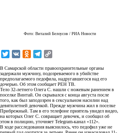
Фото: Виталий Белоусов / РИА Новости
T
V
O
T
C
w
K
d
e
o
В Самарской области правоохранительные органы
i
n
l
p
задержали мужчину, подозреваемого в убийстве
предполагаемого педофила, надругавшегося над его
t
o
e
y
дочерью. Об этом
сообщает
РЕН ТВ.
t
k
g
L
Тело 32-летнего Олега С. нашли с ножевым ранением в
поселке Винтай. Он скрывался с конца августа после
e
l
r
i
того, как был заподозрен в сексуальном насилии над
r
a
a
n
девятилетней девочкой. Прежде мужчина жил в поселке
Прибрежный. Там в его телефоне приятель увидел видео,
s
m
k
на которых Олег С. совращает девочек, и сообщил об
s
этом в полицию, уточняет Telegram-канал «112».
В ходе расследования выяснилось, что педофил уже не
n
первый год охотится за детьми. Ранее он изнасиловал 11-