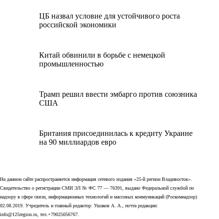
ЦБ назвал условие для устойчивого роста
российской экономики
Китай обвинили в борьбе с немецкой
промышленностью
Трамп решил ввести эмбарго против союзника
США
Британия присоединилась к кредиту Украине
на 90 миллиардов евро
На данном сайте распространяется информация сетевого издания «25-й регион Владивосток».
Свидетельство о регистрации СМИ ЭЛ № ФС 77 — 76391, выдано Федеральной службой по
надзору в сфере связи, информационных технологий и массовых коммуникаций (Роскомнадзор)
02.08.2019. Учредитель и главный редактор: Ушаков А. А., почта редакции:
info@125region.ru, тел.+79025056767.