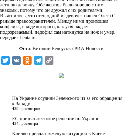
i
летнюю девочку. Обе жертвы были хорошо с ним
знакомы, потому что он дружил с их родителями.
k
Выяснилось, что отец одной из девочек нашел Олега С.
раньше правоохранителей. Между ними произошел
i
конфликт, в ходе которого, как утверждает
подозреваемый, педофил сам наткнулся на нож и умер,
передает
Lenta.ru
.
Фото: Виталий Белоусов / РИА Новости
T
V
O
T
C
w
K
d
e
o
i
n
l
p
t
o
e
y
t
k
g
L
На Украине осудили Зеленского из-за его обращения
e
l
r
i
к Западу
439 просмотров
r
a
a
n
ЕС принял жестокое решение по Украине
s
m
k
434 просмотра
s
Кличко признал тяжелую ситуацию в Киеве