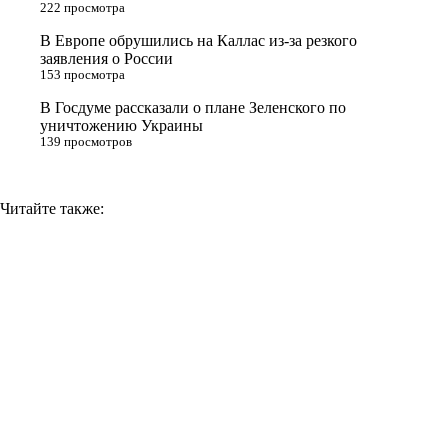
n
222 просмотра
i
В Европе обрушились на Каллас из-за резкого
заявления о России
k
153 просмотра
i
В Госдуме рассказали о плане Зеленского по
уничтожению Украины
139 просмотров
Читайте также: