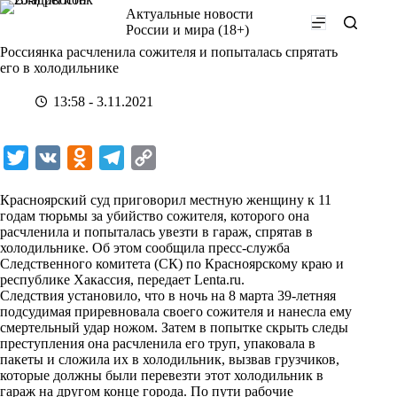
Перейти
Актуальные новости
к
России и мира (18+)
сути
Россиянка расчленила сожителя и попыталась спрятать
его в холодильнике
13:58 - 3.11.2021
T
V
O
T
C
w
K
d
e
o
Красноярский суд приговорил местную женщину к 11
i
n
l
p
годам тюрьмы за убийство сожителя, которого она
расчленила и попыталась увезти в гараж, спрятав в
t
o
e
y
холодильнике. Об этом сообщила пресс-служба
t
k
g
L
Следственного комитета (СК) по Красноярскому краю и
республике Хакассия,
передает
Lenta.ru.
e
l
r
i
Следствия установило, что в ночь на 8 марта 39-летняя
r
a
a
n
подсудимая приревновала своего сожителя и нанесла ему
смертельный удар ножом. Затем в попытке скрыть следы
s
m
k
преступления она расчленила его труп, упаковала в
s
пакеты и сложила их в холодильник, вызвав грузчиков,
которые должны были перевезти этот холодильник в
n
гараж на другом конце города. По пути рабочие