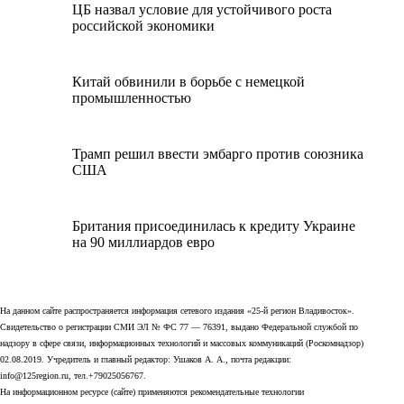
ЦБ назвал условие для устойчивого роста
российской экономики
Китай обвинили в борьбе с немецкой
промышленностью
Трамп решил ввести эмбарго против союзника
США
Британия присоединилась к кредиту Украине
на 90 миллиардов евро
На данном сайте распространяется информация сетевого издания «25-й регион Владивосток».
Свидетельство о регистрации СМИ ЭЛ № ФС 77 — 76391, выдано Федеральной службой по
надзору в сфере связи, информационных технологий и массовых коммуникаций (Роскомнадзор)
02.08.2019. Учредитель и главный редактор: Ушаков А. А., почта редакции:
info@125region.ru, тел.+79025056767.
На информационном ресурсе (сайте) применяются рекомендательные технологии