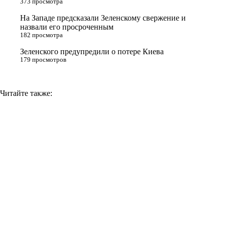
373 просмотра
i
На Западе предсказали Зеленскому свержение и
назвали его просроченным
k
182 просмотра
i
Зеленского предупредили о потере Киева
179 просмотров
Читайте также: