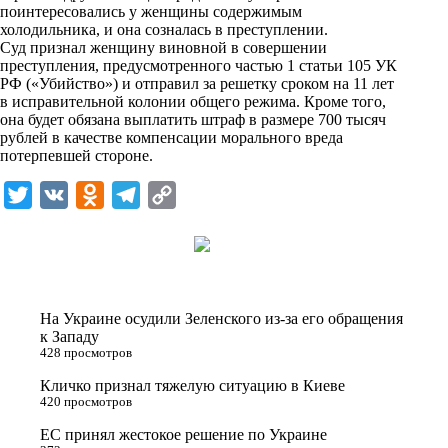
i
поинтересовались у женщины содержимым
холодильника, и она созналась в преступлении.
k
Суд признал женщину виновной в совершении
преступления, предусмотренного частью 1 статьи 105 УК
i
РФ («Убийство») и отправил за решетку сроком на 11 лет
в исправительной колонии общего режима. Кроме того,
она будет обязана выплатить штраф в размере 700 тысяч
рублей в качестве компенсации морального вреда
потерпевшей стороне.
T
V
O
T
C
w
K
d
e
o
i
n
l
p
t
o
e
y
t
k
g
L
На Украине осудили Зеленского из-за его обращения
e
l
r
i
к Западу
428 просмотров
r
a
a
n
Кличко признал тяжелую ситуацию в Киеве
s
m
k
420 просмотров
s
ЕС принял жестокое решение по Украине
n