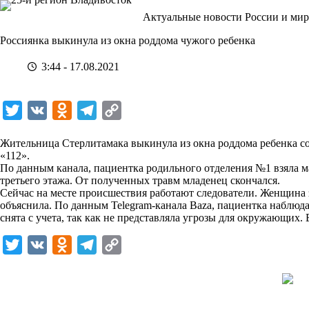
Перейти
Актуальные новости России и мир
к
сути
Россиянка выкинула из окна роддома чужого ребенка
3:44 - 17.08.2021
T
V
O
T
C
w
K
d
e
o
Жительница Стерлитамака выкинула из окна роддома ребенка со
i
n
l
p
«112».
По данным канала, пациентка родильного отделения №1 взяла м
t
o
e
y
третьего этажа. От полученных травм младенец скончался.
t
k
g
L
Сейчас на месте происшествия работают следователи. Женщина 
объяснила. По данным
Telegram
-канала Baza, пациентка наблюд
e
l
r
i
снята с учета, так как не представляла угрозы для окружающих.
r
a
a
n
T
V
O
T
C
s
m
k
w
K
d
e
o
s
i
n
l
p
n
t
o
e
y
i