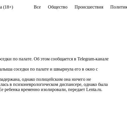
а (18+)
Все
Общество
Происшествия
Политик
седки по палате. Об этом сообщается в
Telegram
-канале
алыша соседки по палате и швырнула его в окно с
задержана, однако полицейским она ничего не
алась в психоневрологическом диспансере, однако была
 Ее ребенка временно изолировали, передает
Lenta.ru
.