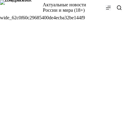
Перейти
Актуальные новости
к
России и мира (18+)
сути
wide_62c0f60c29685400de4ecba32be144f9