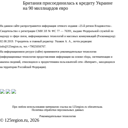
Британия присоединилась к кредиту Украине
на 90 миллиардов евро
На данном сайте распространяется информация сетевого издания «25-й регион Владивосток».
Свидетельство о регистрации СМИ ЭЛ № ФС 77 — 76391, выдано Федеральной службой по
надзору в сфере связи, информационных технологий и массовых коммуникаций (Роскомнадзор)
02.08.2019. Учредитель и главный редактор: Ушаков А. А., почта редакции:
info@125region.ru, тел.+79025056767.
На информационном ресурсе (сайте) применяются рекомендательные технологии
(информационные технологии предоставления информации на основе сбора, систематизации и
анализа сведений, относящихся к предпочтениям пользователей сети «Интернет», находящихся
на территории Российской Федерации).
При любом использовании материалов ссылка на 125region.ru обязательна.
Политика обработки персональных данных
Рекомендательные технологии
© 125region.ru, 2026