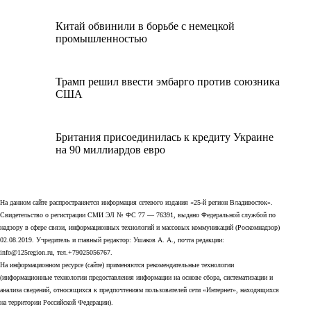
Китай обвинили в борьбе с немецкой
промышленностью
Трамп решил ввести эмбарго против союзника
США
Британия присоединилась к кредиту Украине
на 90 миллиардов евро
На данном сайте распространяется информация сетевого издания «25-й регион Владивосток».
Свидетельство о регистрации СМИ ЭЛ № ФС 77 — 76391, выдано Федеральной службой по
надзору в сфере связи, информационных технологий и массовых коммуникаций (Роскомнадзор)
02.08.2019. Учредитель и главный редактор: Ушаков А. А., почта редакции:
info@125region.ru, тел.+79025056767.
На информационном ресурсе (сайте) применяются рекомендательные технологии
(информационные технологии предоставления информации на основе сбора, систематизации и
анализа сведений, относящихся к предпочтениям пользователей сети «Интернет», находящихся
на территории Российской Федерации).