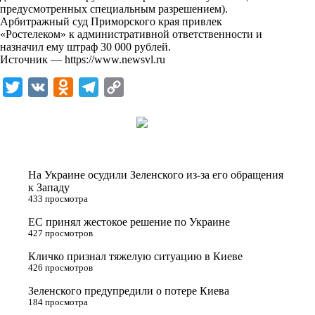
i
предусмотренных специальным разрешением).
Арбитражный суд Приморского края привлек
k
«Ростелеком» к административной ответственности и
назначил ему штраф 30 000 рублей.
i
Источник —
https://www.newsvl.ru
T
V
O
T
C
w
K
d
e
o
i
n
l
p
t
o
e
y
t
k
g
L
На Украине осудили Зеленского из-за его обращения
e
l
r
i
к Западу
433 просмотра
r
a
a
n
ЕС принял жестокое решение по Украине
s
m
k
427 просмотров
s
Кличко признал тяжелую ситуацию в Киеве
n
426 просмотров
i
Зеленского предупредили о потере Киева
184 просмотра
k