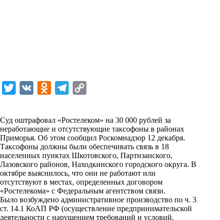
T
V
O
T
C
w
K
d
e
o
i
n
l
p
Суд оштрафовал «Ростелеком» на 30 000 рублей за
неработающие и отсутствующие таксофоны в районах
t
o
e
y
Приморья. Об этом
сообщил
Роскомнадзор 12 декабря.
t
k
g
L
Таксофоны должны были обеспечивать связь в 18
населенных пунктах Шкотовского, Партизанского,
e
l
r
i
Лазовского районов, Находкинского городского округа. В
r
a
a
n
октябре выяснилось, что они не работают или
отсутствуют в местах, определенных договором
s
m
k
«Ростелекома» с Федеральным агентством связи.
s
Было возбуждено административное производство по ч. 3
ст. 14.1 КоАП РФ (осуществление предпринимательской
n
деятельности с нарушением требований и условий,