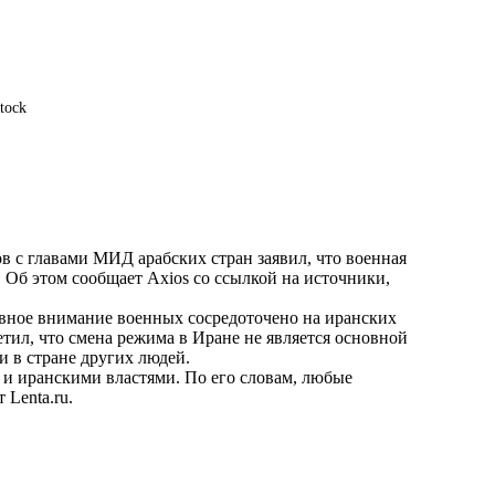
tock
 с главами МИД арабских стран заявил, что военная
 Об этом сообщает Axios со ссылкой на источники,
овное внимание военных сосредоточено на иранских
метил, что смена режима в Иране не является основной
и в стране других людей.
 и иранскими властями. По его словам, любые
ет
Lenta.ru
.