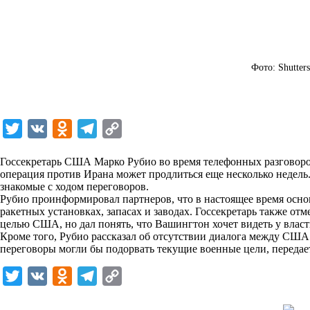
Фото: Shutters
T
V
O
T
C
w
K
d
e
o
Госсекретарь США Марко Рубио во время телефонных разговоров
i
n
l
p
операция против Ирана может продлиться еще несколько недель.
знакомые с ходом переговоров.
t
o
e
y
Рубио проинформировал партнеров, что в настоящее время осн
t
k
g
L
ракетных установках, запасах и заводах. Госсекретарь также от
целью США, но дал понять, что Вашингтон хочет видеть у власт
e
l
r
i
Кроме того, Рубио рассказал об отсутствии диалога между США
r
a
a
n
переговоры могли бы подорвать текущие военные цели, переда
s
m
k
T
V
O
T
C
s
w
K
d
e
o
n