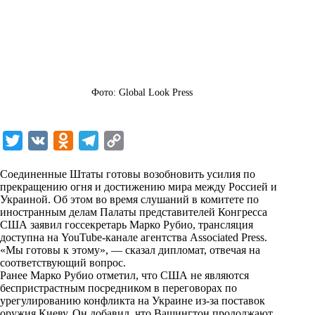
Фото: Global Look Press
T
V
O
T
C
w
K
d
e
o
Соединенные Штаты готовы возобновить усилия по
i
n
l
p
прекращению огня и достижению мира между Россией и
Украиной. Об этом во время слушаний в комитете по
t
o
e
y
иностранным делам Палаты представителей Конгресса
t
k
g
L
США заявил госсекретарь Марко Рубио, трансляция
доступна на YouTube-канале агентства Associated Press.
e
l
r
i
«Мы готовы к этому», — сказал дипломат, отвечая на
r
a
a
n
соответствующий вопрос.
Ранее Марко Рубио отметил, что США не являются
s
m
k
беспристрастным посредником в переговорах по
s
урегулированию конфликта на Украине из-за поставок
оружия Киеву. Он добавил, что Вашингтон продолжают