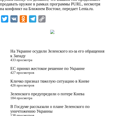
n
продавать оружие в рамках программы PURL, несмотря
i
на конфликт на Ближнем Востоке, передает
Lenta.ru
.
k
T
V
O
T
C
i
w
K
d
e
o
i
n
l
p
t
o
e
y
t
k
g
L
На Украине осудили Зеленского из-за его обращения
e
l
r
i
к Западу
433 просмотра
r
a
a
n
ЕС принял жестокое решение по Украине
s
m
k
427 просмотров
s
Кличко признал тяжелую ситуацию в Киеве
n
426 просмотров
i
Зеленского предупредили о потере Киева
184 просмотра
k
i
В Госдуме рассказали о плане Зеленского по
уничтожению Украины
138 просмотров