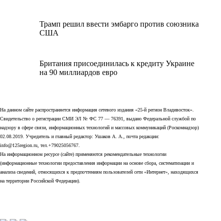
Трамп решил ввести эмбарго против союзника
США
Британия присоединилась к кредиту Украине
на 90 миллиардов евро
На данном сайте распространяется информация сетевого издания «25-й регион Владивосток».
Свидетельство о регистрации СМИ ЭЛ № ФС 77 — 76391, выдано Федеральной службой по
надзору в сфере связи, информационных технологий и массовых коммуникаций (Роскомнадзор)
02.08.2019. Учредитель и главный редактор: Ушаков А. А., почта редакции:
info@125region.ru, тел.+79025056767.
На информационном ресурсе (сайте) применяются рекомендательные технологии
(информационные технологии предоставления информации на основе сбора, систематизации и
анализа сведений, относящихся к предпочтениям пользователей сети «Интернет», находящихся
на территории Российской Федерации).