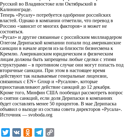
Русский во Владивостоке или Октябрьский в
k
Калининграде.
Теперь «Русалу» потребуется одобрение российских
i
властей. Однако в компании отметили, что перевод в
Россию «зависит от многих факторов» и может не
состояться.
«Русал» и другие связанные с российским миллиардером
Олегом Дерипаской компании попали под американские
санкции в начале апреля из-за близости бизнесмена к
Кремлю. Американским юридическим и физическим
лицам должны быть запрещены любые сделки с этими
структурами – в противном случае они могут попасть под
вторичные санкции. При этом в настоящее время
действуют так называемые генеральные лицензии,
связанных с EN+ Group и «Русалом», которые
приостанавливают действие санкций до 12 декабря.
Кроме того, Минфин США пообещал рассмотреть вопрос
о снятии санкций, если доля Дерипаски в компаниях
будет составлять менее 50 процентов. В мае Дерипаска
объявил о выходе из состава совета директоров «Русала».
Источник —
svoboda.org
T
V
O
T
C