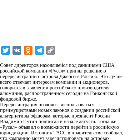
T
V
O
T
C
w
K
d
e
o
Совет директоров находящейся под санкциями США
i
n
l
p
российской компании «Русал» принял решение о
перерегистрации с острова Джерси в Россию. Это лучше
t
o
e
y
всего отвечает интересам компании и акционеров,
t
k
g
L
говорится в заявлении российского производителя
алюминия, распространённом сегодня на Гонконгской
e
l
r
i
фондовой бирже.
r
a
a
n
Перерегистрация позволит воспользоваться
преимуществами новых законов о создании российской
s
m
k
альтернативы офшорам, которые президент России
s
Владимир Путин подписал в начале августа. Тогда же
«Русал» объявил о возможности перейти в российскую
n
юрисдикцию. Источник ТАСС в правительстве сообщал,
i
что компанию могут зарегистрировать на островах