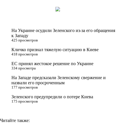
w
K
d
e
o
i
n
l
p
t
o
e
y
t
k
g
L
На Украине осудили Зеленского из-за его обращения
e
l
r
i
к Западу
425 просмотров
r
a
a
n
Кличко признал тяжелую ситуацию в Киеве
s
m
k
418 просмотров
s
ЕС принял жестокое решение по Украине
n
334 просмотра
i
На Западе предсказали Зеленскому свержение и
назвали его просроченным
k
177 просмотров
i
Зеленского предупредили о потере Киева
175 просмотров
Читайте также: