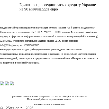
Британия присоединилась к кредиту Украине
на 90 миллиардов евро
На данном сайте распространяется информация сетевого издания «25-й регион Владивосток».
Свидетельство о регистрации СМИ ЭЛ № ФС 77 — 76391, выдано Федеральной службой по
надзору в сфере связи, информационных технологий и массовых коммуникаций (Роскомнадзор)
02.08.2019. Учредитель и главный редактор: Ушаков А. А., почта редакции:
info@125region.ru, тел.+79025056767.
На информационном ресурсе (сайте) применяются рекомендательные технологии
(информационные технологии предоставления информации на основе сбора, систематизации и
анализа сведений, относящихся к предпочтениям пользователей сети «Интернет», находящихся
на территории Российской Федерации).
При любом использовании материалов ссылка на 125region.ru обязательна.
Политика обработки персональных данных
Рекомендательные технологии
© 125region.ru, 2026