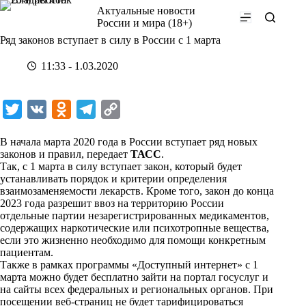
Перейти
Актуальные новости
к
России и мира (18+)
сути
Ряд законов вступает в силу в России с 1 марта
11:33 - 1.03.2020
T
V
O
T
C
w
K
d
e
o
В начала марта 2020 года в России вступает ряд новых
i
n
l
p
законов и правил, передает
ТАСС
.
Так, с 1 марта в силу вступает закон, который будет
t
o
e
y
устанавливать порядок и критерии определения
t
k
g
L
взаимозаменяемости лекарств. Кроме того, закон до конца
2023 года разрешит ввоз на территорию России
e
l
r
i
отдельные партии незарегистрированных медикаментов,
r
a
a
n
содержащих наркотические или психотропные вещества,
если это жизненно необходимо для помощи конкретным
s
m
k
пациентам.
s
Также в рамках программы «Доступный интернет» с 1
марта можно будет бесплатно зайти на портал госуслуг и
n
на сайты всех федеральных и региональных органов. При
i
посещении веб-страниц не будет тарифицироваться