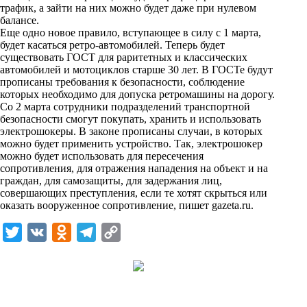
трафик, а зайти на них можно будет даже при нулевом
k
балансе.
Еще одно новое правило, вступающее в силу с 1 марта,
i
будет касаться ретро-автомобилей. Теперь будет
существовать ГОСТ для раритетных и классических
автомобилей и мотоциклов старше 30 лет. В ГОСТе будут
прописаны требования к безопасности, соблюдение
которых необходимо для допуска ретромашины на дорогу.
Со 2 марта сотрудники подразделений транспортной
безопасности смогут покупать, хранить и использовать
электрошокеры. В законе прописаны случаи, в которых
можно будет применить устройство. Так, электрошокер
можно будет использовать для пересечения
сопротивления, для отражения нападения на объект и на
граждан, для самозащиты, для задержания лиц,
совершающих преступления, если те хотят скрыться или
оказать вооруженное сопротивление, пишет
gazeta.ru
.
T
V
O
T
C
w
K
d
e
o
i
n
l
p
t
o
e
y