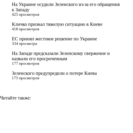
t
k
g
L
На Украине осудили Зеленского из-за его обращения
e
l
r
i
к Западу
425 просмотров
r
a
a
n
Кличко признал тяжелую ситуацию в Киеве
s
m
k
418 просмотров
s
ЕС принял жестокое решение по Украине
n
334 просмотра
i
На Западе предсказали Зеленскому свержение и
назвали его просроченным
k
177 просмотров
i
Зеленского предупредили о потере Киева
175 просмотров
Читайте также: