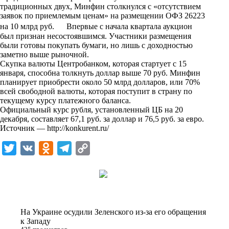
традиционных двух, Минфин столкнулся с «отсутствием
k
заявок по приемлемым ценам» на размещении ОФЗ 26223
i
на 10 млрд руб. Впервые с начала квартала аукцион
был признан несостоявшимся. Участники размещения
были готовы покупать бумаги, но лишь с доходностью
заметно выше рыночной.
Скупка валюты Центробанком, которая стартует с 15
января, способна толкнуть доллар выше 70 руб. Минфин
планирует приобрести около 50 млрд долларов, или 70%
всей свободной валюты, которая поступит в страну по
текущему курсу платежного баланса.
Официальный курс рубля, установленный ЦБ на 20
декабря, составляет 67,1 руб. за доллар и 76,5 руб. за евро.
Источник —
http://konkurent.ru/
T
V
O
T
C
w
K
d
e
o
i
n
l
p
t
o
e
y
t
k
g
L
На Украине осудили Зеленского из-за его обращения
e
l
r
i
к Западу