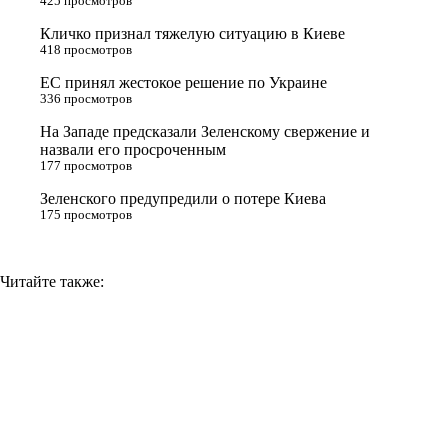
425 просмотров
r
a
a
n
Кличко признал тяжелую ситуацию в Киеве
s
m
k
418 просмотров
s
ЕС принял жестокое решение по Украине
n
336 просмотров
i
На Западе предсказали Зеленскому свержение и
назвали его просроченным
k
177 просмотров
i
Зеленского предупредили о потере Киева
175 просмотров
Читайте также: