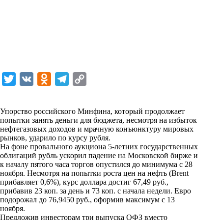
T
V
O
T
C
w
K
d
e
o
i
n
l
p
Упорство российского Минфина, который продолжает
попытки занять деньги для бюджета, несмотря на избыток
t
o
e
y
нефтегазовых доходов и мрачную конъюнктуру мировых
t
k
g
L
рынков, ударило по курсу рубля.
На фоне провального аукциона 5-летних государственных
e
l
r
i
облигаций рубль ускорил падение на Московской бирже и
r
a
a
n
к началу пятого часа торгов опустился до минимума с 28
ноября. Несмотря на попытки роста цен на нефть (Brent
s
m
k
прибавляет 0,6%), курс доллара достиг 67,49 руб.,
s
прибавив 23 коп. за день и 73 коп. с начала недели. Евро
подорожал до 76,9450 руб., оформив максимум с 13
n
ноября.
i
Предложив инвесторам три выпуска ОФЗ вместо