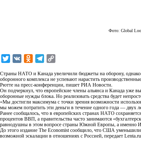
Фото: Global Loo
T
V
O
T
C
w
K
d
e
o
Страны НАТО и Канада увеличили бюджеты на оборону, однако п
i
n
l
p
оборонного комплекса не успевают нарастить производственны
Рютте на пресс-конференции, пишет
t
o
e
y
РИА Новости
.
Он подчеркнул, что европейские члены альянса и Канада уже в
t
k
g
L
оборонные нужды блока. Но реализовать средства будет непрост
«Мы достигли максимума с точки зрения возможности использоват
e
l
r
i
мы можем потратить эти деньги в течение одного года — двух л
r
a
a
n
Ранее сообщалось, что в европейских странах НАТО сохраняетс
процентов ВВП, а правительства часто занимаются «бухгалтерс
s
m
k
равнодушны в этом вопросе страны Южной Европы, а именно И
s
До этого издание The Economist сообщило, что США уменьшили
возможной эскалации в отношениях с Россией, передает
Lenta.ru
n