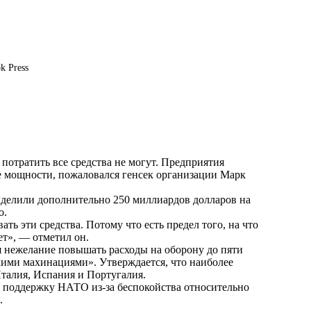
k Press
отратить все средства не могут. Предприятия
е мощности, пожаловался генсек организации Марк
ыделили дополнительно 250 миллиардов долларов на
о.
ь эти средства. Потому что есть предел того, на что
ет», — отметил он.
я нежелание повышать расходы на оборону до пяти
кими махинациями». Утверждается, что наиболее
талия, Испания и Португалия.
 поддержку НАТО из-за беспокойства относительно
.