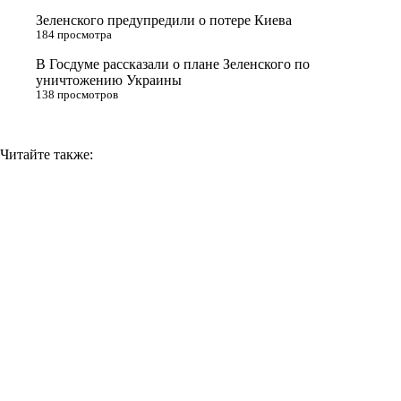
i
Зеленского предупредили о потере Киева
184 просмотра
k
i
В Госдуме рассказали о плане Зеленского по
уничтожению Украины
138 просмотров
Читайте также: