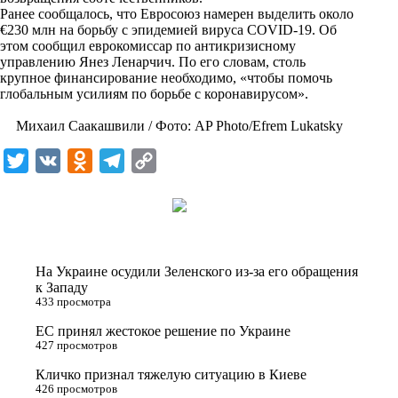
i
Ранее сообщалось, что Евросоюз намерен выделить около
€230 млн на борьбу с эпидемией вируса COVID-19. Об
k
этом сообщил еврокомиссар по антикризисному
управлению Янез Ленарчич. По его словам, столь
i
крупное финансирование необходимо, «чтобы помочь
глобальным усилиям по борьбе с коронавирусом».
Михаил Саакашвили / Фото: AP Photo/Efrem Lukatsky
T
V
O
T
C
w
K
d
e
o
i
n
l
p
t
o
e
y
t
k
g
L
На Украине осудили Зеленского из-за его обращения
e
l
r
i
к Западу
433 просмотра
r
a
a
n
ЕС принял жестокое решение по Украине
s
m
k
427 просмотров
s
Кличко признал тяжелую ситуацию в Киеве
n
426 просмотров